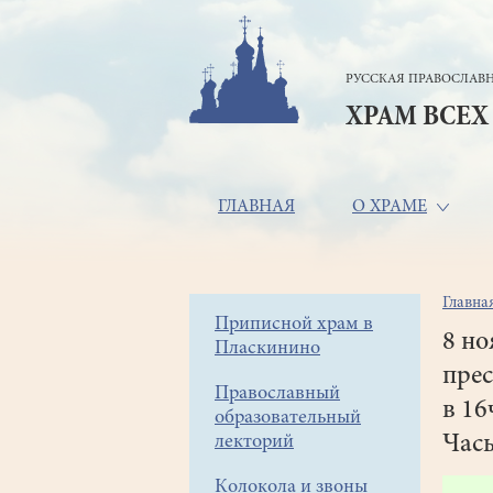
Перейти
к
основному
РУССКАЯ ПРАВОСЛАВН
содержанию
ХРАМ ВСЕХ
Основная
ГЛАВНАЯ
О ХРАМЕ
навигация
Главна
Стр
Боковое
Приписной храм в
нав
8 но
Пласкинино
меню
прес
Православный
в 16
образовательный
лекторий
Часы
Колокола и звоны