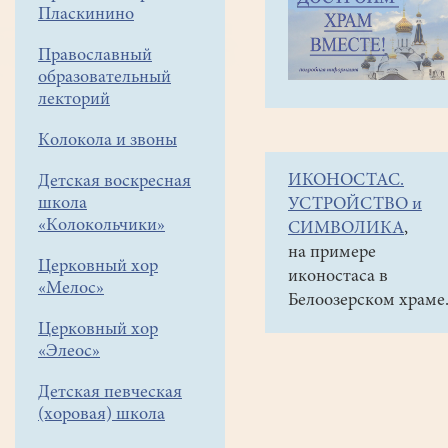
навигации
Объявления
Пласкинино
меню
и анонсы
Православный
5
образовательный
мая
лекторий
в
Колокола и звоны
Ильинском
ИКОНОСТАС.
Детская воскресная
храме
школа
УСТРОЙСТВО и
с.Петровское
«Колокольчики»
СИМВОЛИКА
,
праздник
на примере
Церковный хор
иконостаса в
"Пасхальная
«Мелос»
Белоозерском храме
радость"
Церковный хор
«Элеос»
Детская певческая
(хоровая) школа