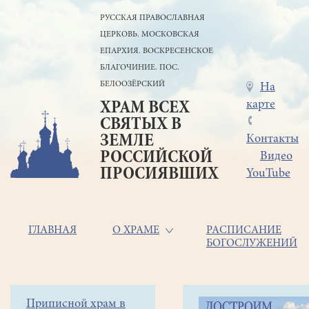
Перейти
РУССКАЯ ПРАВОСЛАВНАЯ
к
ЦЕРКОВЬ. МОСКОВСКАЯ
основному
содержанию
ЕПАРХИЯ. ВОСКРЕСЕНСКОЕ
БЛАГОЧИНИЕ. ПОС.
БЕЛООЗЁРСКИЙ
Меню
На
карте
ХРАМ ВСЕХ
в
СВЯТЫХ В
шапке
ЗЕМЛЕ
Контакты
РОССИЙСКОЙ
Видео
ПРОСИЯВШИХ
YouTube
Основная
ГЛАВНАЯ
О ХРАМЕ
РАСПИСАНИЕ
БОГОСЛУЖЕНИЙ
навигация
Главная
Строка
Боковое
Приписной храм в