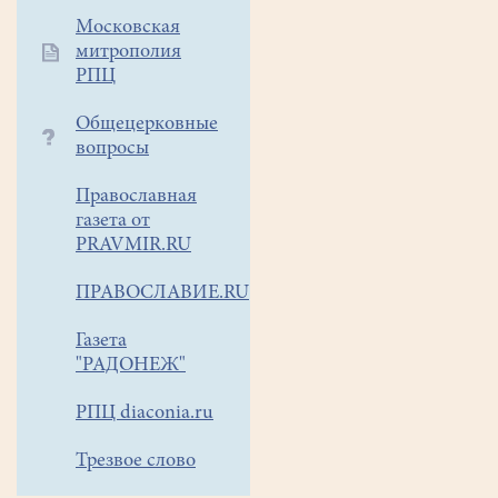
Московская
митрополия
РПЦ
Общецерковные
вопросы
Православная
газета от
PRAVMIR.RU
ПРАВОСЛАВИЕ.RU
Газета
"РАДОНЕЖ"
РПЦ diaconia.ru
Трезвое слово