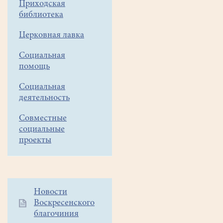
Приходская
библиотека
Преподобный
Церковная лавка
Серафим
Саровский
Социальная
говорил:
помощь
«Нет
паче
Социальная
послушания,
деятельность
как
Совместные
послушание
социальные
Церкви!
проекты
И
если
токмо
тряпочкою
Дополнительное
Новости
протереть
Воскресенского
меню
пол
благочиния
1
в