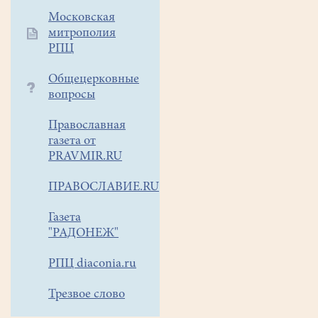
дому
Московская
Господнем,
митрополия
превыше
РПЦ
всякого
другого
Общецерковные
дела
вопросы
поставится
Православная
у
газета от
Бога…».
PRAVMIR.RU
ПРАВОСЛАВИЕ.RU
Газета
"РАДОНЕЖ"
РПЦ diaconia.ru
Трезвое слово