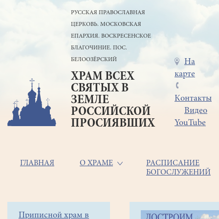
Перейти
РУССКАЯ ПРАВОСЛАВНАЯ
к
ЦЕРКОВЬ. МОСКОВСКАЯ
основному
содержанию
ЕПАРХИЯ. ВОСКРЕСЕНСКОЕ
БЛАГОЧИНИЕ. ПОС.
БЕЛООЗЁРСКИЙ
Меню
На
карте
ХРАМ ВСЕХ
в
СВЯТЫХ В
шапке
ЗЕМЛЕ
Контакты
РОССИЙСКОЙ
Видео
ПРОСИЯВШИХ
YouTube
Основная
ГЛАВНАЯ
О ХРАМЕ
РАСПИСАНИЕ
БОГОСЛУЖЕНИЙ
навигация
Главная
Строка
Боковое
Приписной храм в