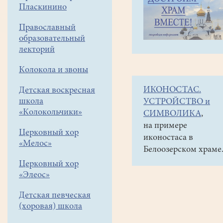
навигации
Объявления
Пласкинино
меню
и анонсы
Православный
5
образовательный
апреля
лекторий
в
Колокола и звоны
11
ИКОНОСТАС.
Детская воскресная
часов
школа
УСТРОЙСТВО и
генеральная
«Колокольчики»
СИМВОЛИКА
,
уборка
на примере
Церковный хор
иконостаса в
храма
«Мелос»
Белоозерском храме
к
Церковный хор
Пасхе.
«Элеос»
Просьба
Детская певческая
прийти
(хоровая) школа
помочь!