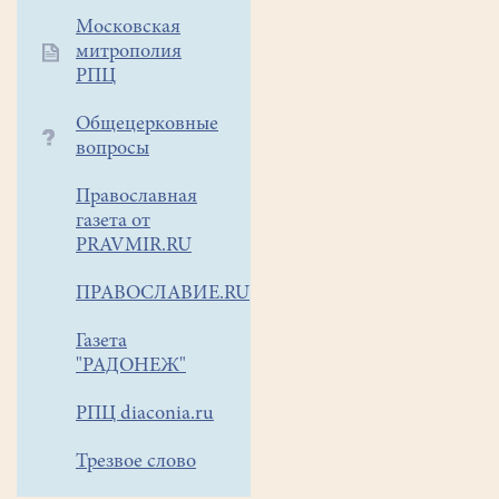
Московская
митрополия
РПЦ
Общецерковные
вопросы
Православная
газета от
PRAVMIR.RU
ПРАВОСЛАВИЕ.RU
Газета
"РАДОНЕЖ"
РПЦ diaconia.ru
Трезвое слово