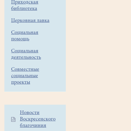
Приходская
храма.
библиотека
Вход
Церковная лавка
свободный
Социальная
помощь
Социальная
деятельность
Совместные
социальные
проекты
Дополнительное
Новости
Воскресенского
меню
благочиния
1