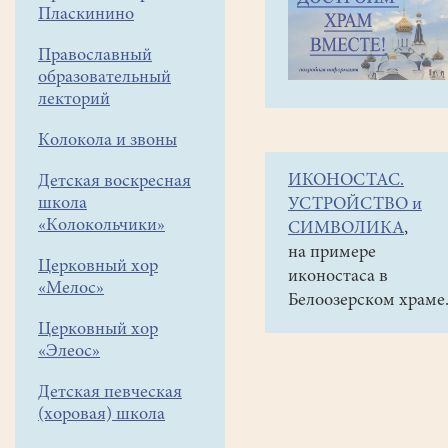
навигации
Объявления
Пласкинино
меню
и анонсы
Православный
3
образовательный
марта
лекторий
в
Колокола и звоны
19
ИКОНОСТАС.
Детская воскресная
часов
школа
УСТРОЙСТВО и
состоится
«Колокольчики»
СИМВОЛИКА
,
концерт
на примере
Церковный хор
иконостаса в
"Ты
«Мелос»
Белоозерском храме
куда,
Церковный хор
душа,
«Элеос»
летела?"
Детская певческая
на
(хоровая) школа
территории