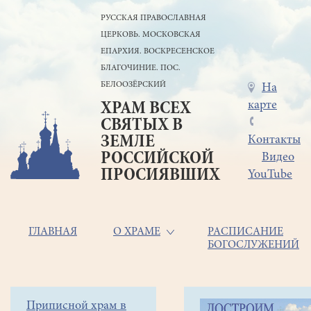
Перейти
РУССКАЯ ПРАВОСЛАВНАЯ
к
ЦЕРКОВЬ. МОСКОВСКАЯ
основному
содержанию
ЕПАРХИЯ. ВОСКРЕСЕНСКОЕ
БЛАГОЧИНИЕ. ПОС.
БЕЛООЗЁРСКИЙ
Меню
На
карте
ХРАМ ВСЕХ
в
СВЯТЫХ В
шапке
ЗЕМЛЕ
Контакты
РОССИЙСКОЙ
Видео
ПРОСИЯВШИХ
YouTube
Основная
ГЛАВНАЯ
О ХРАМЕ
РАСПИСАНИЕ
БОГОСЛУЖЕНИЙ
навигация
Главная
Строка
Боковое
Приписной храм в