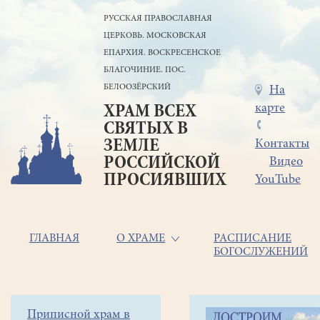
Перейти
РУССКАЯ ПРАВОСЛАВНАЯ
к
ЦЕРКОВЬ. МОСКОВСКАЯ
основному
содержанию
ЕПАРХИЯ. ВОСКРЕСЕНСКОЕ
БЛАГОЧИНИЕ. ПОС.
БЕЛООЗЁРСКИЙ
Меню
На
карте
ХРАМ ВСЕХ
в
СВЯТЫХ В
шапке
ЗЕМЛЕ
Контакты
РОССИЙСКОЙ
Видео
ПРОСИЯВШИХ
YouTube
Основная
ГЛАВНАЯ
О ХРАМЕ
РАСПИСАНИЕ
БОГОСЛУЖЕНИЙ
навигация
Главная
Строка
Боковое
Приписной храм в