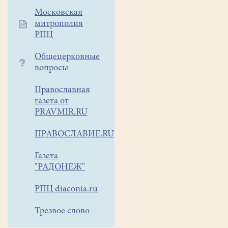
Московская
митрополия
РПЦ
Общецерковные
вопросы
Православная
газета от
PRAVMIR.RU
ПРАВОСЛАВИЕ.RU
Газета
"РАДОНЕЖ"
РПЦ diaconia.ru
Трезвое слово