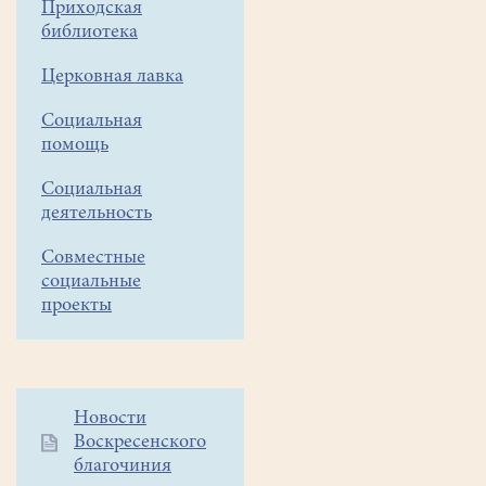
Приходская
сила
библиотека
искусства"
Церковная лавка
Социальная
помощь
Социальная
деятельность
Совместные
социальные
проекты
Дополнительное
Новости
Воскресенского
меню
благочиния
1