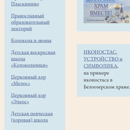
навигации
Объявления
Пласкинино
меню
и анонсы
Православный
29
образовательный
марта
лекторий
в
Колокола и звоны
16-
ИКОНОСТАС.
Детская воскресная
00
школа
УСТРОЙСТВО и
в
«Колокольчики»
СИМВОЛИКА
,
читальном
на примере
Церковный хор
иконостаса в
зале
«Мелос»
Белоозерском храме
городской
Церковный хор
библиотеки
«Элеос»
концерт
Детская певческая
КАП
(хоровая) школа
"Волшебная