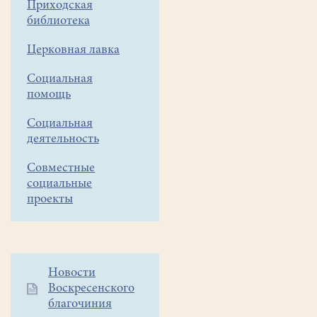
Приходская
сердце
библиотека
поёт
Церковная лавка
от
любви"
Социальная
помощь
Социальная
деятельность
Совместные
социальные
проекты
Дополнительное
Новости
Воскресенского
меню
благочиния
1