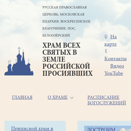
Перейти
РУССКАЯ ПРАВОСЛАВНАЯ
к
ЦЕРКОВЬ. МОСКОВСКАЯ
основному
содержанию
ЕПАРХИЯ. ВОСКРЕСЕНСКОЕ
БЛАГОЧИНИЕ. ПОС.
БЕЛООЗЁРСКИЙ
Меню
На
карте
ХРАМ ВСЕХ
в
СВЯТЫХ В
шапке
ЗЕМЛЕ
Контакты
РОССИЙСКОЙ
Видео
ПРОСИЯВШИХ
YouTube
Основная
ГЛАВНАЯ
О ХРАМЕ
РАСПИСАНИЕ
БОГОСЛУЖЕНИЙ
навигация
Главная
Строка
Боковое
Приписной храм в