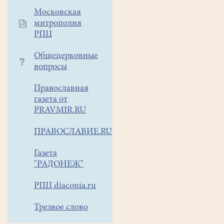
Московская
митрополия
РПЦ
Общецерковные
вопросы
Православная
газета от
PRAVMIR.RU
ПРАВОСЛАВИЕ.RU
Газета
"РАДОНЕЖ"
РПЦ diaconia.ru
Трезвое слово