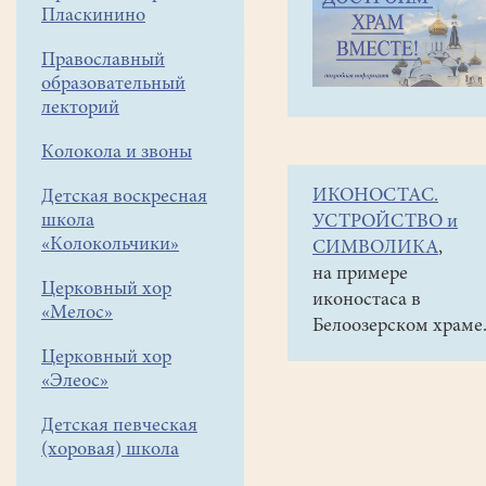
навигации
Объявления
Пласкинино
меню
и анонсы
Православный
29
образовательный
мая
лекторий
в
Колокола и звоны
17
ИКОНОСТАС.
Детская воскресная
час
школа
УСТРОЙСТВО и
в
«Колокольчики»
СИМВОЛИКА
,
притворе
на примере
Церковный хор
иконостаса в
храма
«Мелос»
Белоозерском храме
отчетный
Церковный хор
концерт
«Элеос»
детского
Детская певческая
хора
(хоровая) школа
"Когда