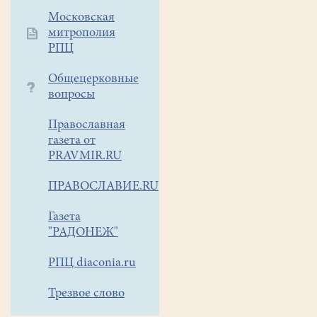
Московская
митрополия
РПЦ
Общецерковные
вопросы
Православная
газета от
PRAVMIR.RU
ПРАВОСЛАВИЕ.RU
Газета
"РАДОНЕЖ"
РПЦ diaconia.ru
Трезвое слово