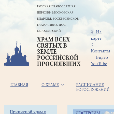
Перейти
РУССКАЯ ПРАВОСЛАВНАЯ
к
ЦЕРКОВЬ. МОСКОВСКАЯ
основному
содержанию
ЕПАРХИЯ. ВОСКРЕСЕНСКОЕ
БЛАГОЧИНИЕ. ПОС.
БЕЛООЗЁРСКИЙ
Меню
На
карте
ХРАМ ВСЕХ
в
СВЯТЫХ В
шапке
ЗЕМЛЕ
Контакты
РОССИЙСКОЙ
Видео
ПРОСИЯВШИХ
YouTube
Основная
ГЛАВНАЯ
О ХРАМЕ
РАСПИСАНИЕ
БОГОСЛУЖЕНИЙ
навигация
Главная
Строка
Боковое
Приписной храм в