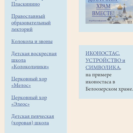
навигации
Объявления
Пласкинино
меню
и анонсы
Православный
28декабря
образовательный
в
лекторий
10-
Колокола и звоны
00
ИКОНОСТАС.
Детская воскресная
Конкурс
школа
УСТРОЙСТВО и
"Рождественские
«Колокольчики»
СИМВОЛИКА
,
граффити"
на примере
Церковный хор
иконостаса в
на
«Мелос»
Белоозерском храме
территории
Церковный хор
около
«Элеос»
храма
Детская певческая
(хоровая) школа