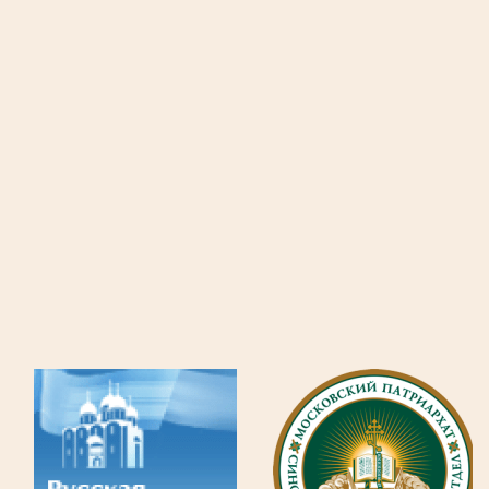
(руководитель
Ашуева
Н.В.)
В
программе
произведения
духовной
музыки,
русской
и
зарубежной
классики.