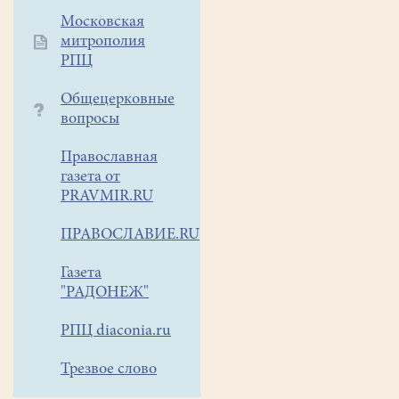
13.00
Московская
в
митрополия
храме
РПЦ
состоится
концерт
Общецерковные
лауреата
вопросы
международных
Православная
конкурсов,
газета от
образцового
PRAVMIR.RU
коллектива
-
ПРАВОСЛАВИЕ.RU
старшего
хора
Газета
Раменской
"РАДОНЕЖ"
детской
хоровой
РПЦ diaconia.ru
школы
Трезвое слово
"Юность
России"