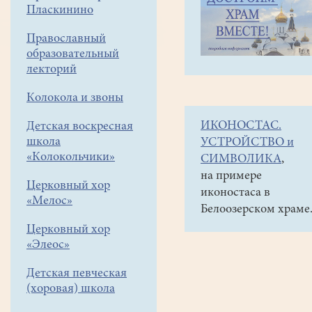
навигации
Объявления
Пласкинино
меню
и анонсы
Православный
25
образовательный
апреля
лекторий
в
Колокола и звоны
13.00
ИКОНОСТАС.
Детская воскресная
в
школа
УСТРОЙСТВО и
храме
«Колокольчики»
СИМВОЛИКА
,
состоится
на примере
Церковный хор
иконостаса в
концерт
«Мелос»
Белоозерском храме
лауреата
Церковный хор
международных
«Элеос»
конкурсов
Детская певческая
-
(хоровая) школа
старшего