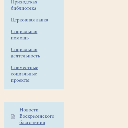
Приходская
хора
библиотека
Раменской
Церковная лавка
детской
хоровой
Социальная
помощь
школы
"Юность
Социальная
деятельность
России"
(хормейстер
Совместные
социальные
Юматова
проекты
Н.В.)
Дорогие
друзья!
25
Дополнительное
Новости
Воскресенского
меню
апреля
благочиния
1
в