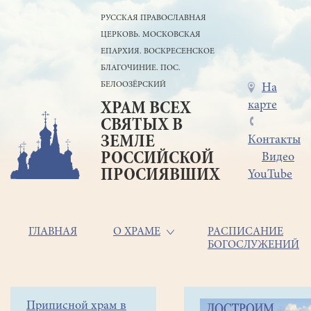
Перейти
РУССКАЯ ПРАВОСЛАВНАЯ
к
ЦЕРКОВЬ. МОСКОВСКАЯ
основному
содержанию
ЕПАРХИЯ. ВОСКРЕСЕНСКОЕ
БЛАГОЧИНИЕ. ПОС.
БЕЛООЗЁРСКИЙ
Меню
На
карте
ХРАМ ВСЕХ
в
СВЯТЫХ В
шапке
ЗЕМЛЕ
Контакты
РОССИЙСКОЙ
Видео
ПРОСИЯВШИХ
YouTube
Основная
ГЛАВНАЯ
О ХРАМЕ
РАСПИСАНИЕ
БОГОСЛУЖЕНИЙ
навигация
Главная
Строка
Боковое
Приписной храм в