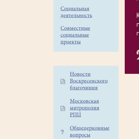
Социальная
деятельность
Совместные
социальные
проекты
Дополнительное
Новости
Воскресенского
меню
благочиния
1
Московская
митрополия
РПЦ
Общецерковные
вопросы