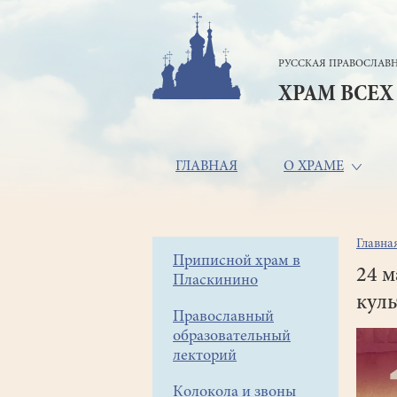
Перейти
к
основному
РУССКАЯ ПРАВОСЛАВН
содержанию
ХРАМ ВСЕХ
Основная
ГЛАВНАЯ
О ХРАМЕ
навигация
Главна
Стр
Боковое
Приписной храм в
нав
24 м
Пласкинино
меню
кул
Православный
образовательный
лекторий
Колокола и звоны