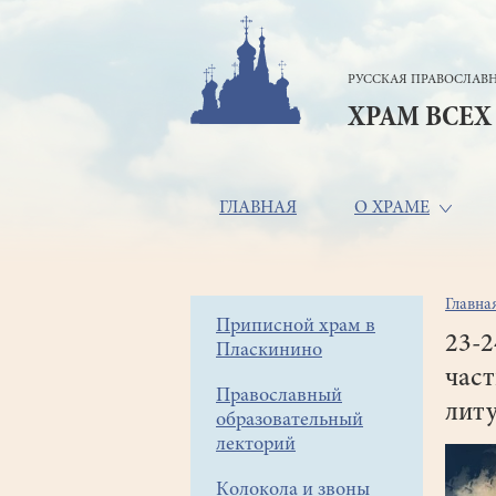
Перейти
к
основному
РУССКАЯ ПРАВОСЛАВН
содержанию
ХРАМ ВСЕХ
Основная
ГЛАВНАЯ
О ХРАМЕ
навигация
Главна
Стр
Боковое
Приписной храм в
нав
23-2
Пласкинино
меню
част
Православный
литу
образовательный
лекторий
Колокола и звоны