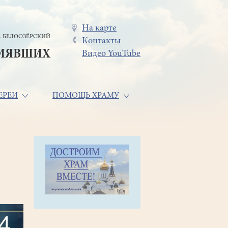
Меню
На карте
. БЕЛООЗЁРСКИЙ
Контакты
в
СИЯВШИХ
Видео YouTube
шапке
ЕРЕИ
ПОМОЩЬ ХРАМУ