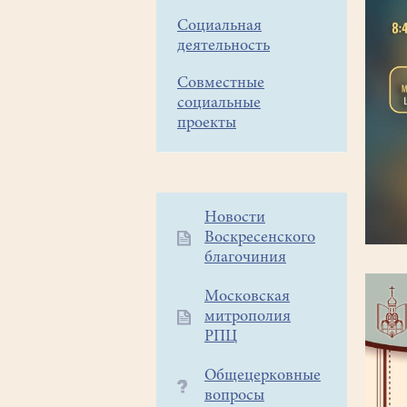
Социальная
деятельность
Совместные
социальные
проекты
Дополнительное
Новости
Воскресенского
меню
благочиния
1
Московская
митрополия
РПЦ
Общецерковные
вопросы