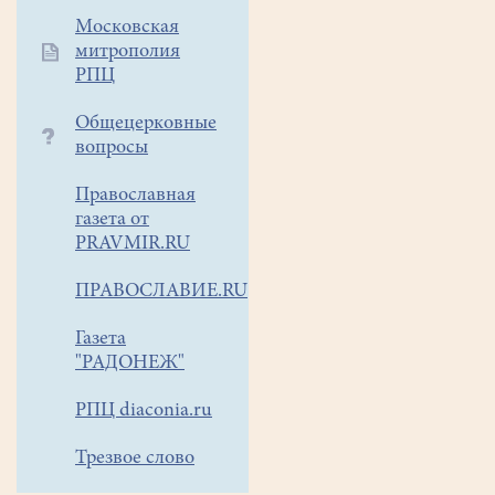
Московская
митрополия
РПЦ
Общецерковные
вопросы
Православная
газета от
PRAVMIR.RU
ПРАВОСЛАВИЕ.RU
Газета
"РАДОНЕЖ"
РПЦ diaconia.ru
Трезвое слово