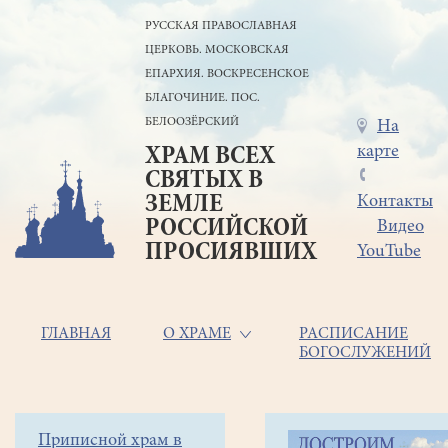
Перейти
РУССКАЯ ПРАВОСЛАВНАЯ
к
ЦЕРКОВЬ. МОСКОВСКАЯ
основному
содержанию
ЕПАРХИЯ. ВОСКРЕСЕНСКОЕ
БЛАГОЧИНИЕ. ПОС.
БЕЛООЗЁРСКИЙ
Меню
На
карте
ХРАМ ВСЕХ
в
СВЯТЫХ В
шапке
ЗЕМЛЕ
Контакты
РОССИЙСКОЙ
Видео
ПРОСИЯВШИХ
YouTube
Основная
ГЛАВНАЯ
О ХРАМЕ
РАСПИСАНИЕ
БОГОСЛУЖЕНИЙ
навигация
Главная
Строка
Боковое
Приписной храм в