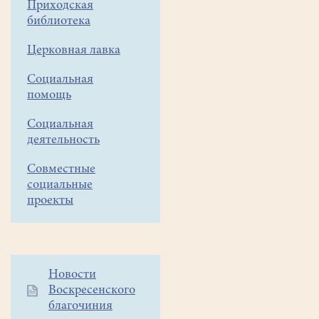
Приходская
Докладчик
библиотека
Рустам
Церковная лавка
Мулаев.
Приглашаются
Социальная
все
помощь
желающие.
Социальная
деятельность
Совместные
социальные
проекты
Дополнительное
Новости
Воскресенского
меню
благочиния
1