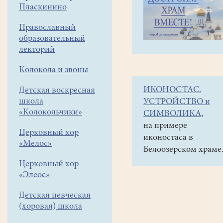
навигации
Объявления
Пласкинино
меню
и анонсы
Православный
21
образовательный
декабря
лекторий
в
Колокола и звоны
17-
ИКОНОСТАС.
Детская воскресная
30
школа
УСТРОЙСТВО и
в
«Колокольчики»
СИМВОЛИКА
,
ВШ
на примере
Церковный хор
иконостаса в
храма
«Мелос»
Белоозерском храме
лекция
Церковный хор
«Проблемы
«Элеос»
православного
Детская певческая
воспитания
(хоровая) школа
детей».