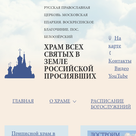
Перейти
РУССКАЯ ПРАВОСЛАВНАЯ
к
ЦЕРКОВЬ. МОСКОВСКАЯ
основному
содержанию
ЕПАРХИЯ. ВОСКРЕСЕНСКОЕ
БЛАГОЧИНИЕ. ПОС.
БЕЛООЗЁРСКИЙ
Меню
На
карте
ХРАМ ВСЕХ
в
СВЯТЫХ В
шапке
ЗЕМЛЕ
Контакты
РОССИЙСКОЙ
Видео
ПРОСИЯВШИХ
YouTube
Основная
ГЛАВНАЯ
О ХРАМЕ
РАСПИСАНИЕ
БОГОСЛУЖЕНИЙ
навигация
Главная
Строка
Боковое
Приписной храм в