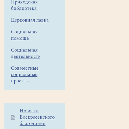
Приходская
Приглашаются
библиотека
все
Церковная лавка
желающие!
Социальная
помощь
Социальная
деятельность
Совместные
социальные
проекты
Дополнительное
Новости
Воскресенского
меню
благочиния
1