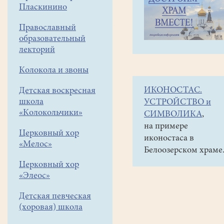
навигации
Объявления
Пласкинино
меню
и анонсы
Православный
20
образовательный
февраля
лекторий
(в
Колокола и звоны
субботу)
ИКОНОСТАС.
Детская воскресная
в
школа
УСТРОЙСТВО и
17.00
«Колокольчики»
СИМВОЛИКА
,
в
на примере
Церковный хор
иконостаса в
ДК
«Мелос»
Белоозерском храме
"Гармония"
Церковный хор
состоится
«Элеос»
презентация
Детская певческая
книги
(хоровая) школа
"Победители"