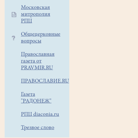
Московская
митрополия
РПЦ
Общецерковные
вопросы
Православная
газета от
PRAVMIR.RU
ПРАВОСЛАВИЕ.RU
Газета
"РАДОНЕЖ"
РПЦ diaconia.ru
Трезвое слово