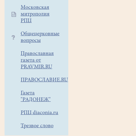
Доброй
Московская
воли
".
митрополия
РПЦ
С
Общецерковные
каждым
вопросы
годом
фестивали
Православная
становятся
газета от
более
PRAVMIR.RU
яркими,
интересными
ПРАВОСЛАВИЕ.RU
и
Газета
насыщенными.
"РАДОНЕЖ"
Видео
предыдущих
РПЦ diaconia.ru
Арт-
фестивалей
Трезвое слово
можно