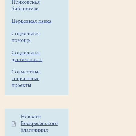
Приходская
друзья!
библиотека
Приглашаем
Церковная лавка
вас
2
Социальная
июня
помощь
на
Социальная
Арт-
деятельность
Фестиваль"Белое
Озеро",
Совместные
который
социальные
в
проекты
этом
году
будет
проходить
Дополнительное
Новости
под
Воскресенского
меню
девизом
благочиния
1
"
День