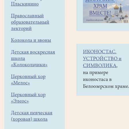
навигации
Объявления
Пласкинино
меню
и анонсы
Православный
2
образовательный
июня
лекторий
состоится
Колокола и звоны
Арт-
ИКОНОСТАС.
Детская воскресная
Фестиваль
школа
УСТРОЙСТВО и
"Белое
«Колокольчики»
СИМВОЛИКА
,
озеро"
на примере
Церковный хор
иконостаса в
-
«Мелос»
Белоозерском храме
"День
Церковный хор
Доброй
«Элеос»
воли".
Детская певческая
(хоровая) школа
Дорогие