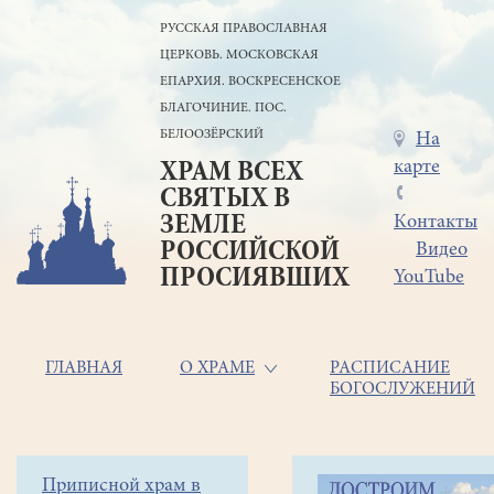
Перейти
РУССКАЯ ПРАВОСЛАВНАЯ
к
ЦЕРКОВЬ. МОСКОВСКАЯ
основному
содержанию
ЕПАРХИЯ. ВОСКРЕСЕНСКОЕ
БЛАГОЧИНИЕ. ПОС.
БЕЛООЗЁРСКИЙ
Меню
На
карте
ХРАМ ВСЕХ
в
СВЯТЫХ В
шапке
ЗЕМЛЕ
Контакты
РОССИЙСКОЙ
Видео
ПРОСИЯВШИХ
YouTube
Основная
ГЛАВНАЯ
О ХРАМЕ
РАСПИСАНИЕ
БОГОСЛУЖЕНИЙ
навигация
Главная
Строка
Боковое
Приписной храм в