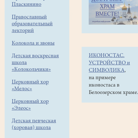
навигации
Объявления
Пласкинино
меню
и анонсы
Православный
17
образовательный
мая
лекторий
в
Колокола и звоны
11-
ИКОНОСТАС.
Детская воскресная
30
школа
УСТРОЙСТВО и
в
«Колокольчики»
СИМВОЛИКА
,
притворе
на примере
Церковный хор
иконостаса в
храма
«Мелос»
Белоозерском храме
отчетный
Церковный хор
концерт
«Элеос»
детского
Детская певческая
хора.
(хоровая) школа