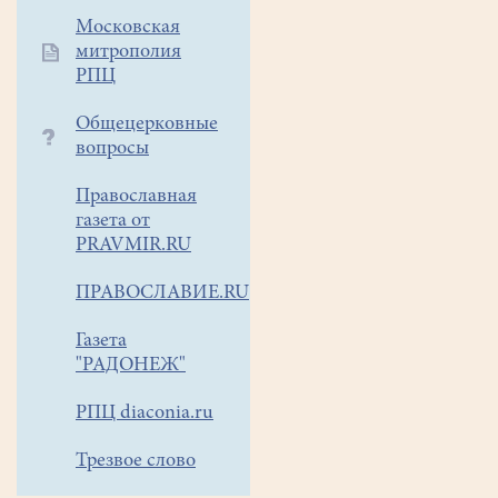
Московская
митрополия
РПЦ
Общецерковные
вопросы
Православная
газета от
PRAVMIR.RU
ПРАВОСЛАВИЕ.RU
Газета
"РАДОНЕЖ"
РПЦ diaconia.ru
Трезвое слово