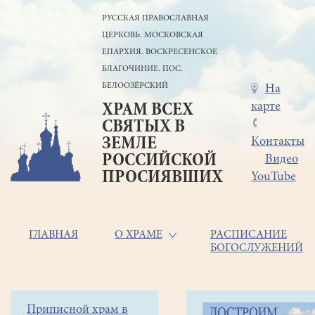
Перейти
РУССКАЯ ПРАВОСЛАВНАЯ
к
ЦЕРКОВЬ. МОСКОВСКАЯ
основному
содержанию
ЕПАРХИЯ. ВОСКРЕСЕНСКОЕ
БЛАГОЧИНИЕ. ПОС.
БЕЛООЗЁРСКИЙ
Меню
На
карте
ХРАМ ВСЕХ
в
СВЯТЫХ В
шапке
ЗЕМЛЕ
Контакты
РОССИЙСКОЙ
Видео
ПРОСИЯВШИХ
YouTube
Основная
ГЛАВНАЯ
О ХРАМЕ
РАСПИСАНИЕ
БОГОСЛУЖЕНИЙ
навигация
Главная
Строка
Боковое
Приписной храм в