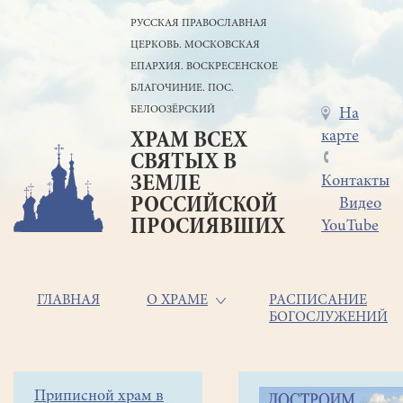
Перейти
РУССКАЯ ПРАВОСЛАВНАЯ
к
ЦЕРКОВЬ. МОСКОВСКАЯ
основному
содержанию
ЕПАРХИЯ. ВОСКРЕСЕНСКОЕ
БЛАГОЧИНИЕ. ПОС.
БЕЛООЗЁРСКИЙ
Меню
На
карте
ХРАМ ВСЕХ
в
СВЯТЫХ В
шапке
ЗЕМЛЕ
Контакты
РОССИЙСКОЙ
Видео
ПРОСИЯВШИХ
YouTube
Основная
ГЛАВНАЯ
О ХРАМЕ
РАСПИСАНИЕ
БОГОСЛУЖЕНИЙ
навигация
Главная
Строка
Боковое
Приписной храм в