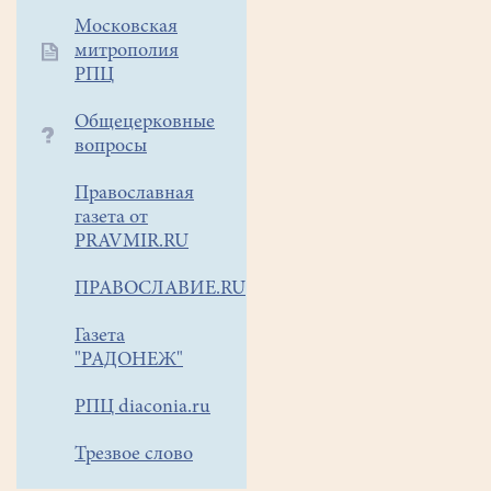
Московская
митрополия
РПЦ
Общецерковные
вопросы
Православная
газета от
PRAVMIR.RU
ПРАВОСЛАВИЕ.RU
Газета
"РАДОНЕЖ"
РПЦ diaconia.ru
Трезвое слово