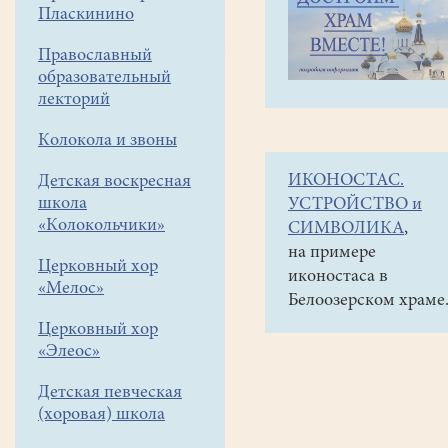
навигации
Объявления
Пласкинино
меню
и анонсы
Православный
15
образовательный
декабря
лекторий
в
Колокола и звоны
12
ИКОНОСТАС.
Детская воскресная
часов
школа
УСТРОЙСТВО и
в
«Колокольчики»
СИМВОЛИКА
,
КЛИО
на примере
Церковный хор
иконостаса в
лекция
«Мелос»
Белоозерском храме
А.А.Жданова
Церковный хор
"Корни
«Элеос»
фашизма"
Детская певческая
(хоровая) школа