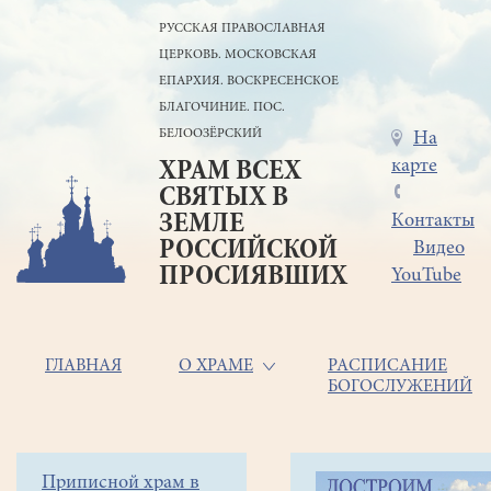
Перейти
РУССКАЯ ПРАВОСЛАВНАЯ
к
ЦЕРКОВЬ. МОСКОВСКАЯ
основному
содержанию
ЕПАРХИЯ. ВОСКРЕСЕНСКОЕ
БЛАГОЧИНИЕ. ПОС.
БЕЛООЗЁРСКИЙ
Меню
На
карте
ХРАМ ВСЕХ
в
СВЯТЫХ В
шапке
ЗЕМЛЕ
Контакты
РОССИЙСКОЙ
Видео
ПРОСИЯВШИХ
YouTube
Основная
ГЛАВНАЯ
О ХРАМЕ
РАСПИСАНИЕ
БОГОСЛУЖЕНИЙ
навигация
Главная
Строка
Боковое
Приписной храм в