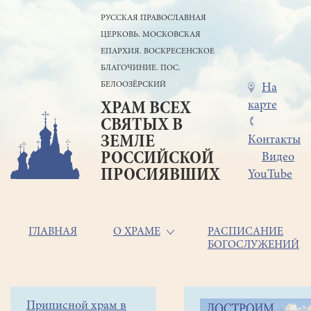
Перейти
РУССКАЯ ПРАВОСЛАВНАЯ
к
ЦЕРКОВЬ. МОСКОВСКАЯ
основному
содержанию
ЕПАРХИЯ. ВОСКРЕСЕНСКОЕ
БЛАГОЧИНИЕ. ПОС.
БЕЛООЗЁРСКИЙ
Меню
На
карте
ХРАМ ВСЕХ
в
СВЯТЫХ В
шапке
ЗЕМЛЕ
Контакты
РОССИЙСКОЙ
Видео
ПРОСИЯВШИХ
YouTube
Основная
ГЛАВНАЯ
О ХРАМЕ
РАСПИСАНИЕ
БОГОСЛУЖЕНИЙ
навигация
Боковое
Приписной храм в