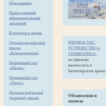
Пласкинино
меню
Православный
образовательный
лекторий
Колокола и звоны
ИКОНОСТАС.
Детская воскресная
школа
УСТРОЙСТВО и
«Колокольчики»
СИМВОЛИКА
,
на примере
Церковный хор
иконостаса в
«Мелос»
Наши
Белоозерском храме
новости
Архив
Церковный хор
«Элеос»
новостей
Детская певческая
Объявления и
(хоровая) школа
анонсы