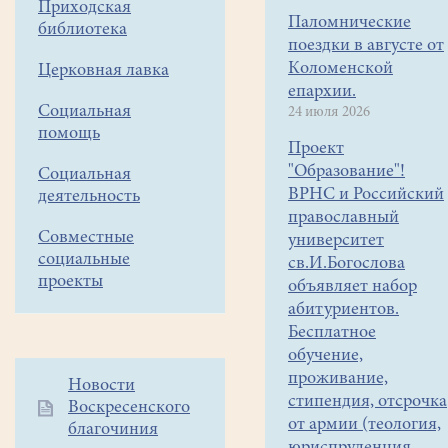
Приходская
Паломнические
библиотека
поездки в августе от
Коломенской
Церковная лавка
епархии.
Социальная
24 июля 2026
помощь
Проект
"Образование"!
Социальная
ВРНС и Российский
деятельность
православный
Совместные
университет
социальные
св.И.Богослова
проекты
объявляет набор
абитуриентов.
Бесплатное
обучение,
проживание,
Дополнительное
Новости
стипендия, отсрочка
Воскресенского
меню
от армии (теология,
благочиния
1