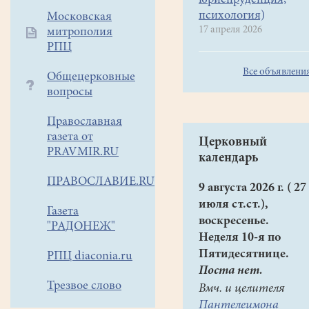
юриспруденция,
психология)
Московская
17 апреля 2026
митрополия
РПЦ
Все объявлени
Общецерковные
вопросы
Православная
газета от
Церковный
PRAVMIR.RU
календарь
ПРАВОСЛАВИЕ.RU
9 августа 2026 г. ( 27
июля ст.ст.),
Газета
воскресенье.
"РАДОНЕЖ"
Неделя 10-я по
Пятидесятнице.
РПЦ diaconia.ru
Поста нет.
Трезвое слово
Вмч. и целителя
Пантелеимона