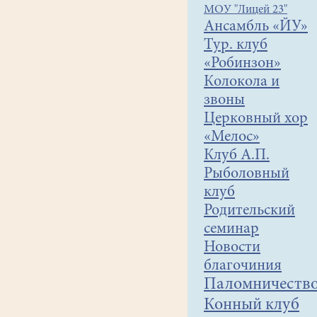
МОУ "Лицей 23"
Ансамбль «ЙУ»
Тур. клуб
«Робинзон»
Колокола и
звоны
Церковный хор
«Мелос»
Клуб А.П.
Рыболовный
клуб
Родительский
семинар
Новости
благочиния
Паломничеств
Конный клуб