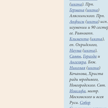
(
икона
). Прп.
Германа
(
икона
)
Аляскинского. Прп.
Анфисы
(
икона
) исп.
игумении и 90 сесте
ее. Равноапп.
Климента
(
икона
),
еп. Охридского,
Наума
(
икона
),
Саввы
,
Горазда
и
Ангеляра
. Блж.
Николая
(
икона
)
Кочанова, Христа
ради юродивого,
Новгородского. Свт.
Иоасафа
, митр.
Московского и всея
Руси.
Собор