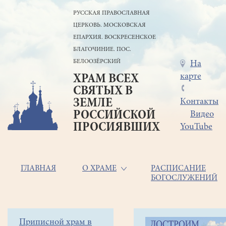
Перейти
РУССКАЯ ПРАВОСЛАВНАЯ
к
ЦЕРКОВЬ. МОСКОВСКАЯ
основному
содержанию
ЕПАРХИЯ. ВОСКРЕСЕНСКОЕ
БЛАГОЧИНИЕ. ПОС.
БЕЛООЗЁРСКИЙ
Меню
На
карте
ХРАМ ВСЕХ
в
СВЯТЫХ В
шапке
ЗЕМЛЕ
Контакты
РОССИЙСКОЙ
Видео
ПРОСИЯВШИХ
YouTube
Основная
ГЛАВНАЯ
О ХРАМЕ
РАСПИСАНИЕ
БОГОСЛУЖЕНИЙ
навигация
Главная
Строка
Боковое
Приписной храм в