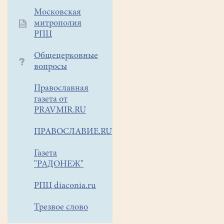
Московская
митрополия
Таинство
РПЦ
Елеосвящения
(Соборования
)
Общецерковные
в
вопросы
нашем
храме
Православная
будет
газета от
совершаться
PRAVMIR.RU
в
воскресенье
ПРАВОСЛАВИЕ.RU
8-
Газета
го,
"РАДОНЕЖ"
15-
го
,
РПЦ diaconia.ru
22-
го,
Трезвое слово
29-