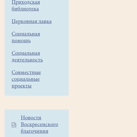
Приходская
го,
библиотека
22-
Церковная лавка
го,
29-
Социальная
помощь
го
марта
Социальная
деятельность
и
5
Совместные
социальные
апреля
проекты
в
16
часов.
Дополнительное
Новости
Воскресенского
меню
Уважаемые
благочиния
1
прихожане!