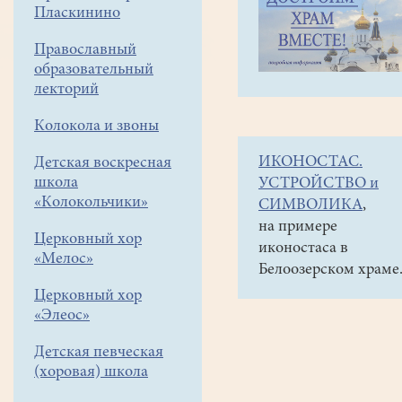
навигации
Объявления
Пласкинино
меню
и анонсы
Православный
Таинство
образовательный
Елеосвящения
лекторий
(Соборования)
Колокола и звоны
в
ИКОНОСТАС.
Детская воскресная
нашем
школа
УСТРОЙСТВО и
храме
«Колокольчики»
СИМВОЛИКА
,
будет
на примере
Церковный хор
иконостаса в
совершаться
«Мелос»
Белоозерском храме
в
Церковный хор
воскресенье
«Элеос»
8-
Детская певческая
го,
(хоровая) школа
15-