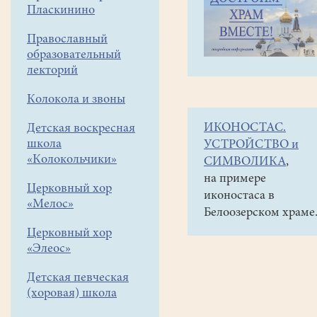
навигации
Объявления
Пласкинино
меню
и анонсы
Православный
9
образовательный
января
лекторий
в
Колокола и звоны
15-
ИКОНОСТАС.
Детская воскресная
00
школа
УСТРОЙСТВО и
в
«Колокольчики»
СИМВОЛИКА
,
КМЦ
на примере
Церковный хор
иконостаса в
"КЛИО"
«Мелос»
Белоозерском храме
лекция
Церковный хор
прот.
«Элеос»
Романа
Детская певческая
Сыркина
(хоровая) школа
"Иконостас"