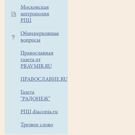
Московская
митрополия
РПЦ
Общецерковные
вопросы
Православная
газета от
PRAVMIR.RU
ПРАВОСЛАВИЕ.RU
Газета
"РАДОНЕЖ"
РПЦ diaconia.ru
Трезвое слово