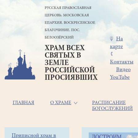
Перейти
РУССКАЯ ПРАВОСЛАВНАЯ
к
ЦЕРКОВЬ. МОСКОВСКАЯ
основному
содержанию
ЕПАРХИЯ. ВОСКРЕСЕНСКОЕ
БЛАГОЧИНИЕ. ПОС.
БЕЛООЗЁРСКИЙ
Меню
На
карте
ХРАМ ВСЕХ
в
СВЯТЫХ В
шапке
ЗЕМЛЕ
Контакты
РОССИЙСКОЙ
Видео
ПРОСИЯВШИХ
YouTube
Основная
ГЛАВНАЯ
О ХРАМЕ
РАСПИСАНИЕ
БОГОСЛУЖЕНИЙ
навигация
Главная
Строка
Боковое
Приписной храм в