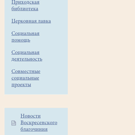
Приходская
меняли
библиотека
мир"
Церковная лавка
Видео
Социальная
конференции
помощь
Социальная
деятельность
Совместные
социальные
проекты
Дополнительное
Новости
Воскресенского
меню
благочиния
1