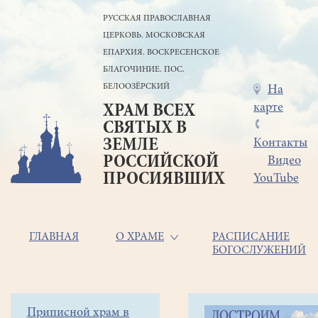
Перейти
РУССКАЯ ПРАВОСЛАВНАЯ
к
ЦЕРКОВЬ. МОСКОВСКАЯ
основному
содержанию
ЕПАРХИЯ. ВОСКРЕСЕНСКОЕ
БЛАГОЧИНИЕ. ПОС.
БЕЛООЗЁРСКИЙ
Меню
На
карте
ХРАМ ВСЕХ
в
СВЯТЫХ В
шапке
ЗЕМЛЕ
Контакты
РОССИЙСКОЙ
Видео
ПРОСИЯВШИХ
YouTube
Основная
ГЛАВНАЯ
О ХРАМЕ
РАСПИСАНИЕ
БОГОСЛУЖЕНИЙ
навигация
Главная
Строка
Боковое
Приписной храм в