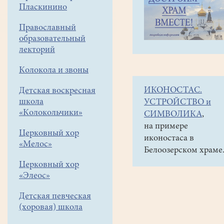
навигации
Объявления
Пласкинино
меню
и анонсы
Православный
14
образовательный
декабря
лекторий
(пятница)
Колокола и звоны
в
ИКОНОСТАС.
Детская воскресная
15
школа
УСТРОЙСТВО и
часов
«Колокольчики»
СИМВОЛИКА
,
в
на примере
Церковный хор
иконостаса в
КМЦ
«Мелос»
Белоозерском храме
"КЛИО
Церковный хор
историческая
«Элеос»
конференция
Детская певческая
школьников"Лично
(хоровая) школа
которые