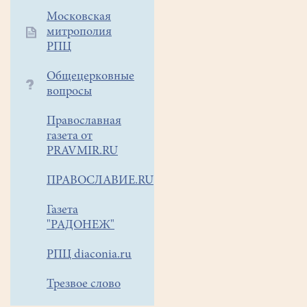
Московская
митрополия
РПЦ
Общецерковные
вопросы
Православная
газета от
PRAVMIR.RU
ПРАВОСЛАВИЕ.RU
Газета
"РАДОНЕЖ"
РПЦ diaconia.ru
Трезвое слово