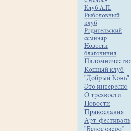
«Мелос»
Клуб А.П.
Рыболовный
клуб
Родительский
семинар
Новости
благочиния
Паломничеств
Конный клуб
"Добрый Конь"
Это интересно
О трезвости
Новости
Православия
Арт-фестиваль
"Белое озеро"