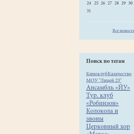
24
25
26
27
28
29
30
31
Все новост
Поиск по тегам
Киноклуб
Казачество
МОУ "Лицей 23"
Ансамбль «ЙУ»
Тур. клуб
«Робинзон»
Колокола и
звоны
Церковный хор