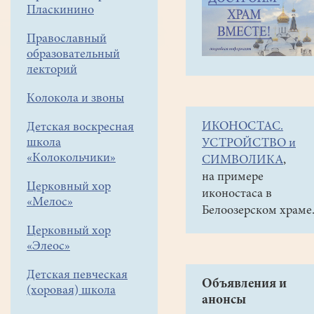
навигации
Галереи
Пласкинино
меню
Фото-
Православный
галереи
образовательный
лекторий
2009
Великая
Колокола и звоны
Пятница.
ИКОНОСТАС.
Детская воскресная
Вынос
школа
УСТРОЙСТВО и
«Колокольчики»
Плащаницы
СИМВОЛИКА
,
на примере
17.04.
Церковный хор
иконостаса в
«Мелос»
Белоозерском храме
Церковный хор
«Элеос»
Детская певческая
Объявления и
(хоровая) школа
анонсы