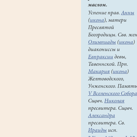
маслом.
Успение прав.
Анны
(
икона
), матери
Пресвятой
Богородицы. Свв. же
Олимпиады
(
икона
)
диакониссы и
Евпраксии
девы,
Тавеннской. Прп.
Макария
(
икона
)
Желтоводского,
Унженского. Память
V Вселенского Собора
Сщмч.
Николая
пресвитера. Сщмч.
Александра
пресвитера. Св.
Ираиды
исп.