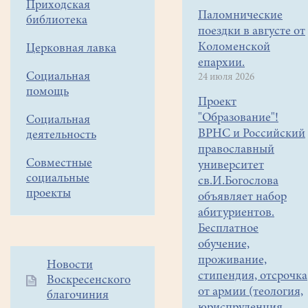
Приходская
Паломнические
библиотека
поездки в августе от
Коломенской
Церковная лавка
епархии.
Социальная
24 июля 2026
помощь
Проект
"Образование"!
Социальная
ВРНС и Российский
деятельность
православный
Совместные
университет
социальные
св.И.Богослова
проекты
объявляет набор
абитуриентов.
Бесплатное
обучение,
проживание,
Дополнительное
Новости
стипендия, отсрочка
Воскресенского
меню
от армии (теология,
благочиния
1