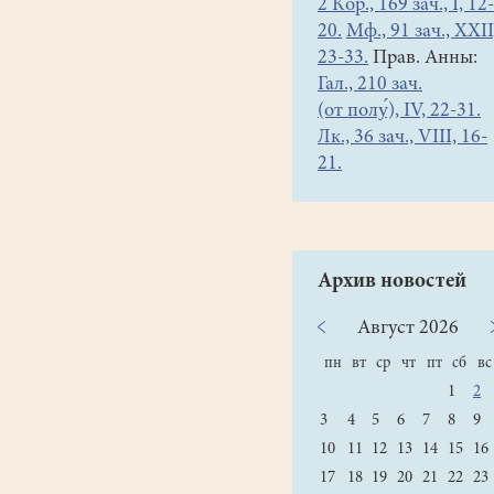
2 Кор., 169 зач., I, 12-
20.
Мф., 91 зач., XXII
23-33.
Прав. Анны:
Гал., 210 зач.
(от полу́), IV, 22-31.
Лк., 36 зач., VIII, 16-
21.
Архив новостей
Август
2026
пн
вт
ср
чт
пт
сб
вс
1
2
3
4
5
6
7
8
9
10
11
12
13
14
15
16
17
18
19
20
21
22
23