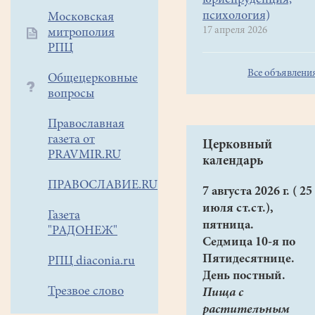
юриспруденция,
психология)
Московская
17 апреля 2026
митрополия
РПЦ
Все объявлени
Общецерковные
вопросы
Православная
газета от
Церковный
PRAVMIR.RU
календарь
ПРАВОСЛАВИЕ.RU
7 августа 2026 г. ( 25
июля ст.ст.),
Газета
пятница.
"РАДОНЕЖ"
Седмица 10-я по
Пятидесятнице.
РПЦ diaconia.ru
День постный.
Трезвое слово
Пища с
растительным