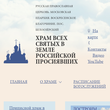
Перейти
РУССКАЯ ПРАВОСЛАВНАЯ
к
ЦЕРКОВЬ. МОСКОВСКАЯ
основному
содержанию
ЕПАРХИЯ. ВОСКРЕСЕНСКОЕ
БЛАГОЧИНИЕ. ПОС.
БЕЛООЗЁРСКИЙ
Меню
На
карте
ХРАМ ВСЕХ
в
СВЯТЫХ В
шапке
ЗЕМЛЕ
Контакты
РОССИЙСКОЙ
Видео
ПРОСИЯВШИХ
YouTube
Основная
ГЛАВНАЯ
О ХРАМЕ
РАСПИСАНИЕ
БОГОСЛУЖЕНИЙ
навигация
Главная
Строка
Боковое
Приписной храм в