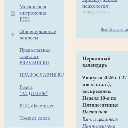
юриспруденция,
психология)
Московская
17 апреля 2026
митрополия
РПЦ
Все объявлени
Общецерковные
вопросы
Православная
газета от
Церковный
PRAVMIR.RU
календарь
ПРАВОСЛАВИЕ.RU
9 августа 2026 г. ( 27
июля ст.ст.),
Газета
воскресенье.
"РАДОНЕЖ"
Неделя 10-я по
Пятидесятнице.
РПЦ diaconia.ru
Поста нет.
Трезвое слово
Вмч. и целителя
Пантелеимона