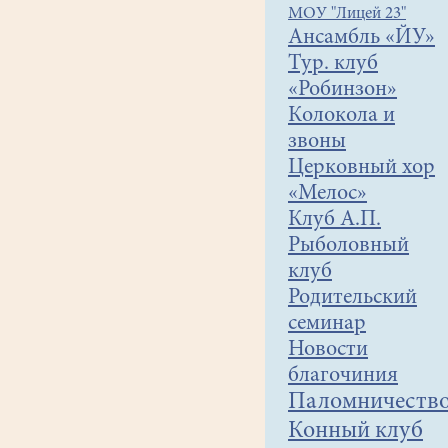
МОУ "Лицей 23"
Ансамбль «ЙУ»
Тур. клуб
«Робинзон»
Колокола и
звоны
Церковный хор
«Мелос»
Клуб А.П.
Рыболовный
клуб
Родительский
семинар
Новости
благочиния
Паломничеств
Конный клуб