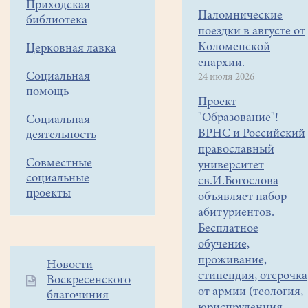
Приходская
Паломнические
библиотека
поездки в августе от
Коломенской
Церковная лавка
епархии.
Социальная
24 июля 2026
помощь
Проект
"Образование"!
Социальная
ВРНС и Российский
деятельность
православный
Совместные
университет
социальные
св.И.Богослова
проекты
объявляет набор
абитуриентов.
Бесплатное
обучение,
проживание,
Дополнительное
Новости
стипендия, отсрочка
Воскресенского
меню
от армии (теология,
благочиния
1