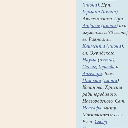
(
икона
). Прп.
Германа
(
икона
)
Аляскинского. Прп.
Анфисы
(
икона
) исп.
игумении и 90 сесте
ее. Равноапп.
Климента
(
икона
),
еп. Охридского,
Наума
(
икона
),
Саввы
,
Горазда
и
Ангеляра
. Блж.
Николая
(
икона
)
Кочанова, Христа
ради юродивого,
Новгородского. Свт.
Иоасафа
, митр.
Московского и всея
Руси.
Собор