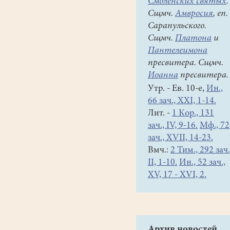
Смоленских святых
.
Сщмч.
Амвросия
, еп.
Сарапульского.
Сщмч.
Платона
и
Пантелеимона
пресвитера. Сщмч.
Иоанна
пресвитера.
Утр. - Ев. 10-е,
Ин.,
66 зач., XXI, 1-14.
Лит. -
1 Кор., 131
зач., IV, 9-16.
Мф., 72
зач., XVII, 14-23.
Вмч.:
2 Тим., 292 зач.
II, 1-10.
Ин., 52 зач.,
XV, 17 - XVI, 2.
Архив новостей