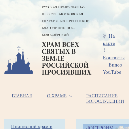
Перейти
РУССКАЯ ПРАВОСЛАВНАЯ
к
ЦЕРКОВЬ. МОСКОВСКАЯ
основному
содержанию
ЕПАРХИЯ. ВОСКРЕСЕНСКОЕ
БЛАГОЧИНИЕ. ПОС.
БЕЛООЗЁРСКИЙ
Меню
На
карте
ХРАМ ВСЕХ
в
СВЯТЫХ В
шапке
ЗЕМЛЕ
Контакты
РОССИЙСКОЙ
Видео
ПРОСИЯВШИХ
YouTube
Основная
ГЛАВНАЯ
О ХРАМЕ
РАСПИСАНИЕ
БОГОСЛУЖЕНИЙ
навигация
Главная
Строка
Боковое
Приписной храм в