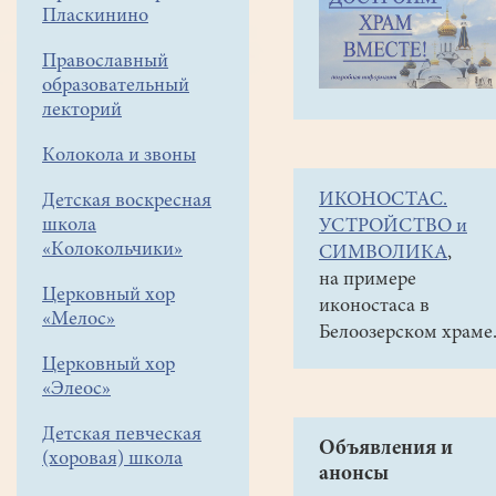
навигации
Галереи
Пласкинино
меню
Фото-
Православный
галереи
образовательный
лекторий
2009
Передача
Колокола и звоны
Вифлеемского
ИКОНОСТАС.
Детская воскресная
огня
школа
УСТРОЙСТВО и
«Колокольчики»
в
СИМВОЛИКА
,
на примере
храм
Церковный хор
иконостаса в
31.12.
«Мелос»
Белоозерском храме
Церковный хор
«Элеос»
Детская певческая
Объявления и
(хоровая) школа
анонсы