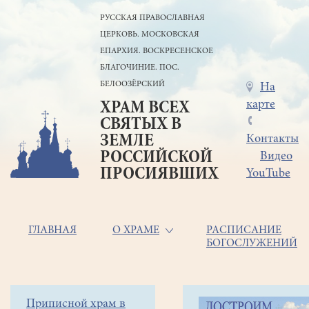
Перейти
РУССКАЯ ПРАВОСЛАВНАЯ
к
ЦЕРКОВЬ. МОСКОВСКАЯ
основному
содержанию
ЕПАРХИЯ. ВОСКРЕСЕНСКОЕ
БЛАГОЧИНИЕ. ПОС.
БЕЛООЗЁРСКИЙ
Меню
На
карте
ХРАМ ВСЕХ
в
СВЯТЫХ В
шапке
ЗЕМЛЕ
Контакты
РОССИЙСКОЙ
Видео
ПРОСИЯВШИХ
YouTube
Основная
ГЛАВНАЯ
О ХРАМЕ
РАСПИСАНИЕ
БОГОСЛУЖЕНИЙ
навигация
Главная
Строка
Боковое
Приписной храм в