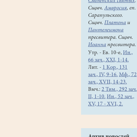
Смоленских святых
.
Сщмч.
Амвросия
, еп.
Сарапульского.
Сщмч.
Платона
и
Пантелеимона
пресвитера. Сщмч.
Иоанна
пресвитера.
Утр. - Ев. 10-е,
Ин.,
66 зач., XXI, 1-14.
Лит. -
1 Кор., 131
зач., IV, 9-16.
Мф., 72
зач., XVII, 14-23.
Вмч.:
2 Тим., 292 зач.
II, 1-10.
Ин., 52 зач.,
XV, 17 - XVI, 2.
Архив новостей