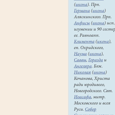
(
икона
). Прп.
Германа
(
икона
)
Аляскинского. Прп.
Анфисы
(
икона
) исп.
игумении и 90 сесте
ее. Равноапп.
Климента
(
икона
),
еп. Охридского,
Наума
(
икона
),
Саввы
,
Горазда
и
Ангеляра
. Блж.
Николая
(
икона
)
Кочанова, Христа
ради юродивого,
Новгородского. Свт.
Иоасафа
, митр.
Московского и всея
Руси.
Собор