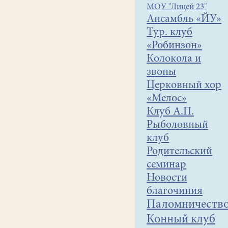
МОУ "Лицей 23"
Ансамбль «ЙУ»
Тур. клуб
«Робинзон»
Колокола и
звоны
Церковный хор
«Мелос»
Клуб А.П.
Рыболовный
клуб
Родительский
семинар
Новости
благочиния
Паломничеств
Конный клуб