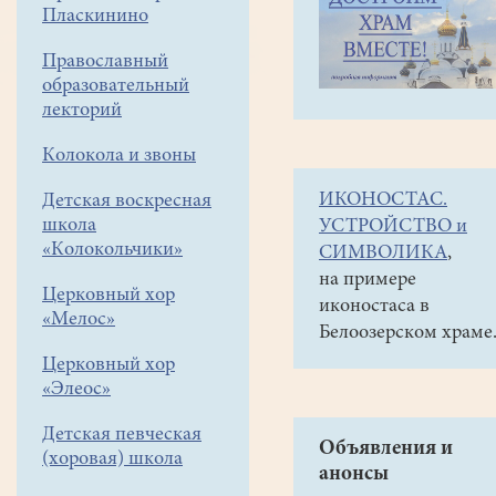
навигации
Галереи
Пласкинино
меню
Фото-
Православный
галереи
образовательный
лекторий
2009
о.
Колокола и звоны
Виталий
ИКОНОСТАС.
Детская воскресная
в
школа
УСТРОЙСТВО и
«Колокольчики»
школе
СИМВОЛИКА
,
на примере
№18
Церковный хор
иконостаса в
25.11.
«Мелос»
Белоозерском храме
Церковный хор
«Элеос»
Детская певческая
Объявления и
(хоровая) школа
анонсы