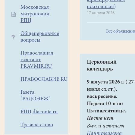
юриспруденция,
психология)
Московская
17 апреля 2026
митрополия
РПЦ
Все объявлени
Общецерковные
вопросы
Православная
газета от
Церковный
PRAVMIR.RU
календарь
ПРАВОСЛАВИЕ.RU
9 августа 2026 г. ( 27
июля ст.ст.),
Газета
воскресенье.
"РАДОНЕЖ"
Неделя 10-я по
Пятидесятнице.
РПЦ diaconia.ru
Поста нет.
Трезвое слово
Вмч. и целителя
Пантелеимона