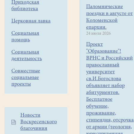
Приходская
Паломнические
библиотека
поездки в августе от
Коломенской
Церковная лавка
епархии.
Социальная
24 июля 2026
помощь
Проект
"Образование"!
Социальная
ВРНС и Российский
деятельность
православный
Совместные
университет
социальные
св.И.Богослова
проекты
объявляет набор
абитуриентов.
Бесплатное
обучение,
проживание,
Дополнительное
Новости
стипендия, отсрочка
Воскресенского
меню
от армии (теология,
благочиния
1