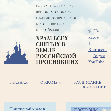
Перейти
РУССКАЯ ПРАВОСЛАВНАЯ
к
ЦЕРКОВЬ. МОСКОВСКАЯ
основному
содержанию
ЕПАРХИЯ. ВОСКРЕСЕНСКОЕ
БЛАГОЧИНИЕ. ПОС.
БЕЛООЗЁРСКИЙ
Меню
На
карте
ХРАМ ВСЕХ
в
СВЯТЫХ В
шапке
ЗЕМЛЕ
Контакты
РОССИЙСКОЙ
Видео
ПРОСИЯВШИХ
YouTube
Основная
ГЛАВНАЯ
О ХРАМЕ
РАСПИСАНИЕ
БОГОСЛУЖЕНИЙ
навигация
Главная
Строка
Боковое
Приписной храм в