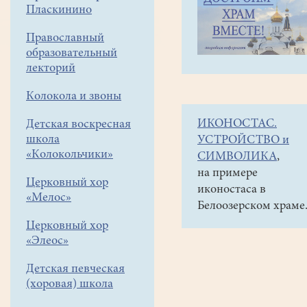
навигации
Объявления
Пласкинино
меню
и анонсы
Православный
Рубрика
образовательный
"Книжный
лекторий
бестселлер"
Колокола и звоны
знакомит
ИКОНОСТАС.
Детская воскресная
с
школа
УСТРОЙСТВО и
произведениями
«Колокольчики»
СИМВОЛИКА
,
школьной
на примере
Церковный хор
иконостаса в
программы
«Мелос»
Белоозерском храме
(Белоозерская
Церковный хор
библиотека
«Элеос»
https://vk.com/biblio
Детская певческая
.
(хоровая) школа
Дорогие