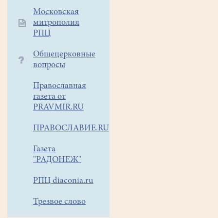
"Книжный
Московская
бестселлер"
митрополия
телеканала
РПЦ
Искра-
ВЭКТ,
Общецерковные
которая
вопросы
знакомит
с
Православная
произведениями
газета от
школьной
PRAVMIR.RU
программы.
ПРАВОСЛАВИЕ.RU
Газета
"РАДОНЕЖ"
РПЦ diaconia.ru
Трезвое слово