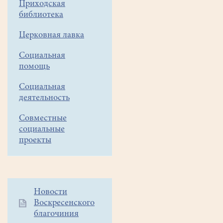
Приходская
прихожане!
библиотека
Желающие
могут
Церковная лавка
посетить страничку
Социальная
ВКонтакте
помощь
городской Белоозерской
библиотеки.
Социальная
https://vk.com/bibliotekafil
деятельность
ознакомиться
с
Совместные
социальные
проводимыми
проекты
там
мероприятиями.
В
частности,
здесь
Дополнительное
Новости
публикуется
Воскресенского
меню
рубрика
благочиния
1