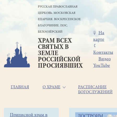
Перейти
РУССКАЯ ПРАВОСЛАВНАЯ
к
ЦЕРКОВЬ. МОСКОВСКАЯ
основному
содержанию
ЕПАРХИЯ. ВОСКРЕСЕНСКОЕ
БЛАГОЧИНИЕ. ПОС.
БЕЛООЗЁРСКИЙ
Меню
На
карте
ХРАМ ВСЕХ
в
СВЯТЫХ В
шапке
ЗЕМЛЕ
Контакты
РОССИЙСКОЙ
Видео
ПРОСИЯВШИХ
YouTube
Основная
ГЛАВНАЯ
О ХРАМЕ
РАСПИСАНИЕ
БОГОСЛУЖЕНИЙ
навигация
Главная
Строка
Боковое
Приписной храм в