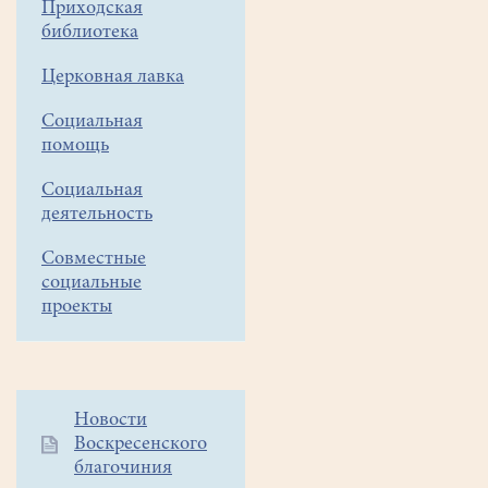
Приходская
(гитара).
библиотека
Церковная лавка
Социальная
помощь
Социальная
деятельность
Совместные
социальные
проекты
Дополнительное
Новости
Воскресенского
меню
благочиния
1