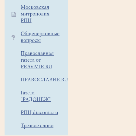
Московская
митрополия
РПЦ
Общецерковные
вопросы
Православная
газета от
PRAVMIR.RU
ПРАВОСЛАВИЕ.RU
Газета
"РАДОНЕЖ"
РПЦ diaconia.ru
Трезвое слово