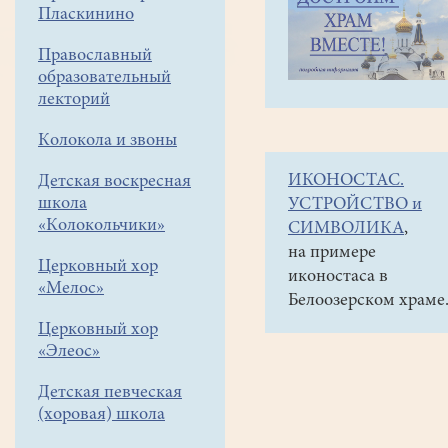
навигации
Объявления
Пласкинино
меню
и анонсы
Православный
Открытие
образовательный
V
лекторий
Рождественских
Колокола и звоны
Муниципальных
ИКОНОСТАС.
Детская воскресная
чтений
школа
УСТРОЙСТВО и
9
«Колокольчики»
СИМВОЛИКА
,
ноября
на примере
Церковный хор
иконостаса в
в
«Мелос»
Белоозерском храме
19час.
Церковный хор
ДК
«Элеос»
"Гармония".
Детская певческая
Концерт
(хоровая) школа
А.Кравченко