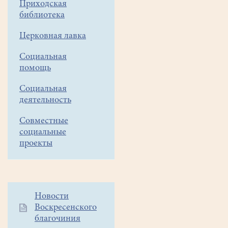
Приходская
Каина"
библиотека
О
Церковная лавка
существующих
переводах
Социальная
Библии
помощь
можно
Социальная
прочесть
деятельность
в
новости
Совместные
от
социальные
15.01.18
проекты
Лекция
Г.Данского
"Клятва
Каина"
Дополнительное
Новости
Воскресенского
меню
благочиния
1