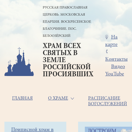
Перейти
РУССКАЯ ПРАВОСЛАВНАЯ
к
ЦЕРКОВЬ. МОСКОВСКАЯ
основному
содержанию
ЕПАРХИЯ. ВОСКРЕСЕНСКОЕ
БЛАГОЧИНИЕ. ПОС.
БЕЛООЗЁРСКИЙ
Меню
На
карте
ХРАМ ВСЕХ
в
СВЯТЫХ В
шапке
ЗЕМЛЕ
Контакты
РОССИЙСКОЙ
Видео
ПРОСИЯВШИХ
YouTube
Основная
ГЛАВНАЯ
О ХРАМЕ
РАСПИСАНИЕ
БОГОСЛУЖЕНИЙ
навигация
Главная
Строка
Боковое
Приписной храм в