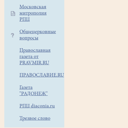
Московская
митрополия
РПЦ
Общецерковные
вопросы
Православная
газета от
PRAVMIR.RU
ПРАВОСЛАВИЕ.RU
Газета
"РАДОНЕЖ"
РПЦ diaconia.ru
Трезвое слово