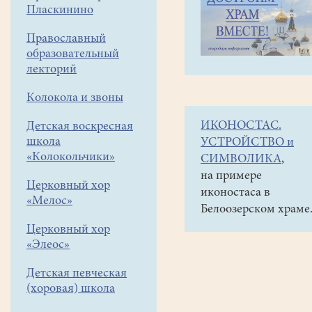
навигации
Объявления
Пласкинино
меню
и анонсы
Православный
О
образовательный
существующих
лекторий
переводах
Колокола и звоны
Библии
ИКОНОСТАС.
Детская воскресная
можно
школа
УСТРОЙСТВО и
прочесть
«Колокольчики»
СИМВОЛИКА
,
в
на примере
Церковный хор
иконостаса в
новости
«Мелос»
Белоозерском храме
от
Церковный хор
15.01.18
«Элеос»
Лекция
Детская певческая
Г.Данского
(хоровая) школа
"Клятва