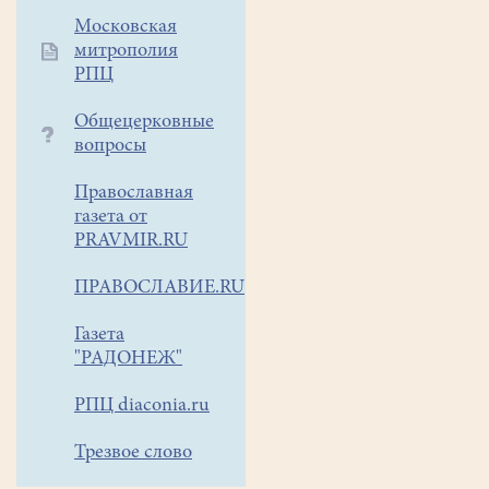
блага.
(Память
Московская
митрополия
всех
РПЦ
женщин-
христианок
Общецерковные
празднуется
вопросы
в
3-
Православная
е
газета от
воскресенье
PRAVMIR.RU
по
ПРАВОСЛАВИЕ.RU
Пасхе,
в
Газета
2019году
"РАДОНЕЖ"
-
12
РПЦ diaconia.ru
мая)
Трезвое слово
Женщины,