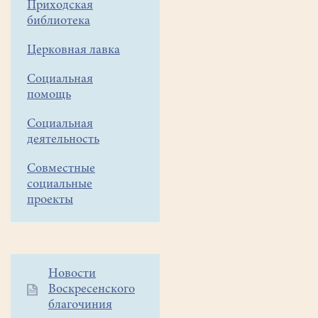
Приходская
Жен-
библиотека
мироносиц!
Церковная лавка
День
Социальная
Жен-
помощь
мироносиц
славит
Социальная
женскую
деятельность
чистоту
и
Совместные
самоотверженность,
социальные
прославляет
проекты
целомудрие
и
супружескую
верность
Дополнительное
Новости
как
Воскресенского
меню
наивысшие
благочиния
1