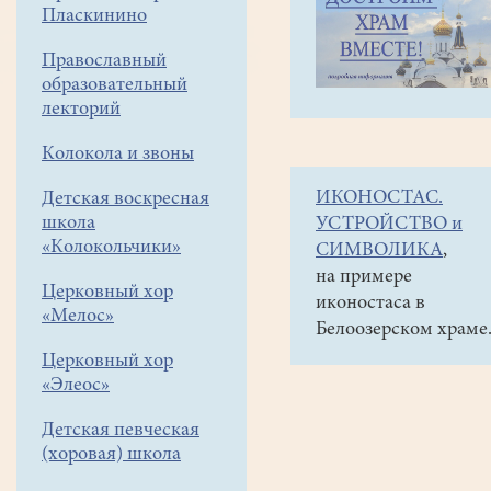
навигации
Объявления
Пласкинино
меню
и анонсы
Православный
Дорогие
образовательный
женщины!
лекторий
Поздравляем
Колокола и звоны
вас
ИКОНОСТАС.
Детская воскресная
c
школа
УСТРОЙСТВО и
праздником
«Колокольчики»
СИМВОЛИКА
,
Жен-
на примере
Церковный хор
иконостаса в
мироносиц!
«Мелос»
Белоозерском храме
Дорогие
Церковный хор
женщины!
«Элеос»
Поздравляем
вас
Детская певческая
(хоровая) школа
с
праздником