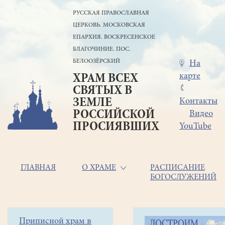
Перейти
РУССКАЯ ПРАВОСЛАВНАЯ
к
ЦЕРКОВЬ. МОСКОВСКАЯ
основному
содержанию
ЕПАРХИЯ. ВОСКРЕСЕНСКОЕ
БЛАГОЧИНИЕ. ПОС.
БЕЛООЗЁРСКИЙ
Меню
На
карте
ХРАМ ВСЕХ
в
СВЯТЫХ В
шапке
ЗЕМЛЕ
Контакты
РОССИЙСКОЙ
Видео
ПРОСИЯВШИХ
YouTube
Основная
ГЛАВНАЯ
О ХРАМЕ
РАСПИСАНИЕ
БОГОСЛУЖЕНИЙ
навигация
Главная
Строка
Боковое
Приписной храм в