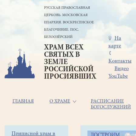
Перейти
РУССКАЯ ПРАВОСЛАВНАЯ
к
ЦЕРКОВЬ. МОСКОВСКАЯ
основному
содержанию
ЕПАРХИЯ. ВОСКРЕСЕНСКОЕ
БЛАГОЧИНИЕ. ПОС.
БЕЛООЗЁРСКИЙ
Меню
На
карте
ХРАМ ВСЕХ
в
СВЯТЫХ В
шапке
ЗЕМЛЕ
Контакты
РОССИЙСКОЙ
Видео
ПРОСИЯВШИХ
YouTube
Основная
ГЛАВНАЯ
О ХРАМЕ
РАСПИСАНИЕ
БОГОСЛУЖЕНИЙ
навигация
Главная
Строка
Боковое
Приписной храм в