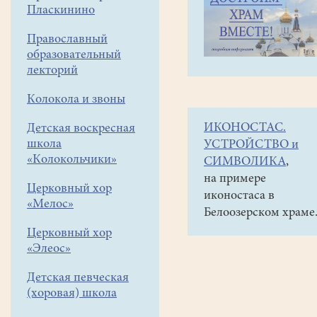
навигации
Объявления
Пласкинино
меню
и анонсы
Православный
7
образовательный
января
лекторий
в
Колокола и звоны
15
ИКОНОСТАС.
Детская воскресная
час.
школа
УСТРОЙСТВО и
Рождественское
«Колокольчики»
СИМВОЛИКА
,
шествие,
на примере
Церковный хор
иконостаса в
в
«Мелос»
Белоозерском храме
16час.в
Церковный хор
ДК
«Элеос»
"Гармония"
Детская певческая
Рождественский
(хоровая) школа
спектакль