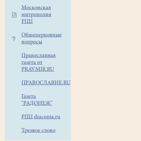
Московская
митрополия
РПЦ
Общецерковные
вопросы
Православная
газета от
PRAVMIR.RU
ПРАВОСЛАВИЕ.RU
Газета
"РАДОНЕЖ"
РПЦ diaconia.ru
Трезвое слово