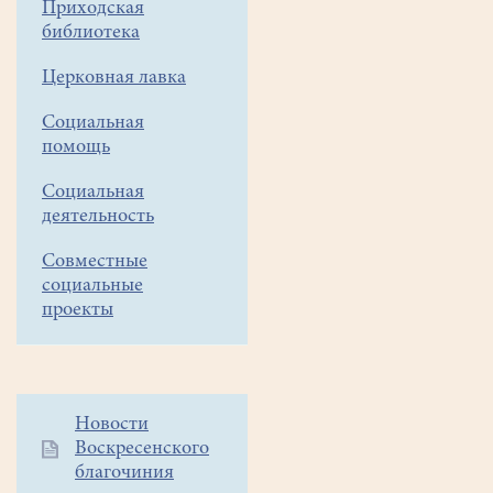
Приходская
"Щелкунчик"
библиотека
Церковная лавка
Социальная
помощь
Социальная
деятельность
Совместные
социальные
проекты
Дополнительное
Новости
Воскресенского
меню
благочиния
1