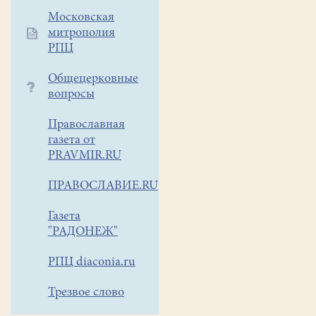
Московская
митрополия
РПЦ
Общецерковные
вопросы
Православная
газета от
PRAVMIR.RU
ПРАВОСЛАВИЕ.RU
Газета
"РАДОНЕЖ"
РПЦ diaconia.ru
Трезвое слово