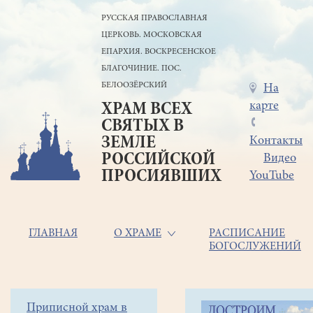
Перейти
РУССКАЯ ПРАВОСЛАВНАЯ
к
ЦЕРКОВЬ. МОСКОВСКАЯ
основному
содержанию
ЕПАРХИЯ. ВОСКРЕСЕНСКОЕ
БЛАГОЧИНИЕ. ПОС.
БЕЛООЗЁРСКИЙ
Меню
На
карте
ХРАМ ВСЕХ
в
СВЯТЫХ В
шапке
ЗЕМЛЕ
Контакты
РОССИЙСКОЙ
Видео
ПРОСИЯВШИХ
YouTube
Основная
ГЛАВНАЯ
О ХРАМЕ
РАСПИСАНИЕ
БОГОСЛУЖЕНИЙ
навигация
Главная
Строка
Боковое
Приписной храм в