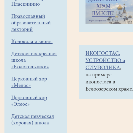
навигации
Объявления
Пласкинино
меню
и анонсы
Православный
26
образовательный
ноября
лекторий
в
Колокола и звоны
11-
ИКОНОСТАС.
Детская воскресная
30
школа
УСТРОЙСТВО и
состоится
«Колокольчики»
СИМВОЛИКА
,
открытие
на примере
Церковный хор
иконостаса в
Рождественских
«Мелос»
Белоозерском храме
чтений.
Церковный хор
Выступает
«Элеос»
детский
Детская певческая
хор
(хоровая) школа