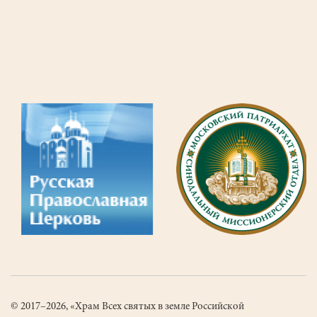
я
знал
это
сам!
© 2017–2026, «Храм Всех святых в земле Российской