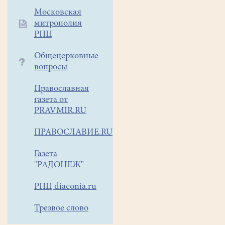
желающие.
Московская
Новость
митрополия
о
РПЦ
прошедшей
лекции
Общецерковные
вопросы
ВИДЕО
Православная
газета от
PRAVMIR.RU
—
ПРАВОСЛАВИЕ.RU
Мой
конь
Газета
притомился.
"РАДОНЕЖ"
Стоптались
мои
РПЦ diaconia.ru
башмаки.
Куда
Трезвое слово
же