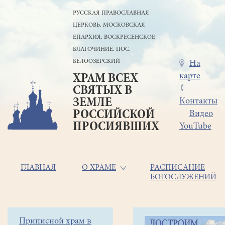
Перейти
РУССКАЯ ПРАВОСЛАВНАЯ
к
ЦЕРКОВЬ. МОСКОВСКАЯ
основному
содержанию
ЕПАРХИЯ. ВОСКРЕСЕНСКОЕ
БЛАГОЧИНИЕ. ПОС.
БЕЛООЗЁРСКИЙ
Меню
На
карте
ХРАМ ВСЕХ
в
СВЯТЫХ В
шапке
ЗЕМЛЕ
Контакты
РОССИЙСКОЙ
Видео
ПРОСИЯВШИХ
YouTube
Основная
ГЛАВНАЯ
О ХРАМЕ
РАСПИСАНИЕ
БОГОСЛУЖЕНИЙ
навигация
Главная
Строка
Боковое
Приписной храм в