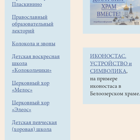
навигации
Объявления
Пласкинино
меню
и анонсы
Православный
20
образовательный
декабря
лекторий
в
Колокола и звоны
храме
ИКОНОСТАС.
Детская воскресная
в
школа
УСТРОЙСТВО и
18-
«Колокольчики»
СИМВОЛИКА
,
30
на примере
Церковный хор
иконостаса в
"Размышления
«Мелос»
Белоозерском храме
о
Церковный хор
тайнах
«Элеос»
песни
Детская певческая
Булата
(хоровая) школа
Окуджавы