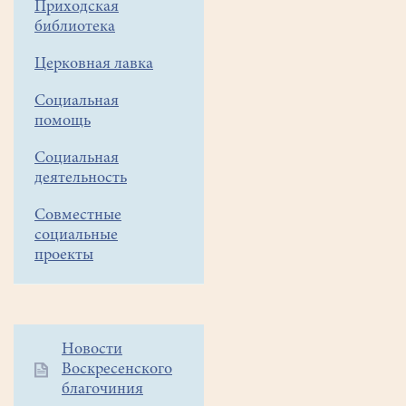
Приходская
"Ночной
библиотека
разговор"
Церковная лавка
"Размышления
Социальная
о
помощь
тайнах
песни
Социальная
Булата
деятельность
Окуджавы
"Ночной
Совместные
разговор".
социальные
Лекцию
проекты
проводит
протоиерей
Роман
Сыркин.
Дополнительное
Новости
Приглашаются
Воскресенского
меню
все
благочиния
1