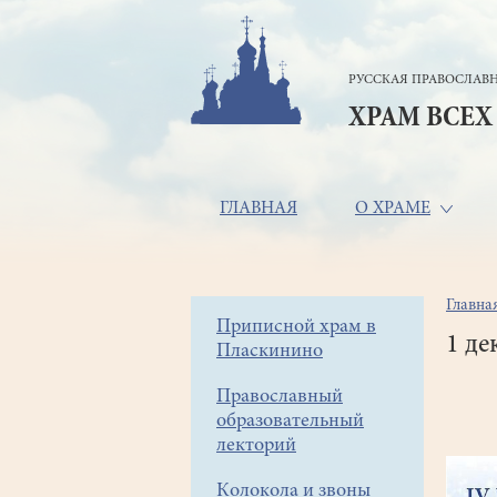
Перейти
к
основному
РУССКАЯ ПРАВОСЛАВН
содержанию
ХРАМ ВСЕХ
Основная
ГЛАВНАЯ
О ХРАМЕ
навигация
Главна
Стр
Боковое
Приписной храм в
нав
1 де
Пласкинино
меню
Православный
образовательный
лекторий
Колокола и звоны