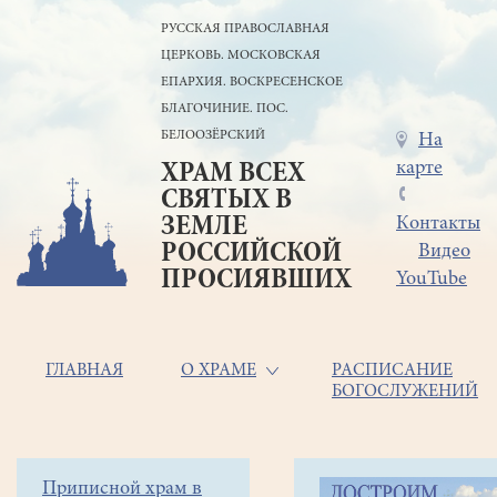
Перейти
РУССКАЯ ПРАВОСЛАВНАЯ
к
ЦЕРКОВЬ. МОСКОВСКАЯ
основному
содержанию
ЕПАРХИЯ. ВОСКРЕСЕНСКОЕ
БЛАГОЧИНИЕ. ПОС.
БЕЛООЗЁРСКИЙ
Меню
На
карте
ХРАМ ВСЕХ
в
СВЯТЫХ В
шапке
ЗЕМЛЕ
Контакты
РОССИЙСКОЙ
Видео
ПРОСИЯВШИХ
YouTube
Основная
ГЛАВНАЯ
О ХРАМЕ
РАСПИСАНИЕ
БОГОСЛУЖЕНИЙ
навигация
Главная
Строка
Боковое
Приписной храм в