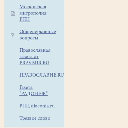
бесплатную
Московская
медико
митрополия
-
РПЦ
социальную
Общецерковные
и
вопросы
духовную
помощь
Православная
неизлечимо
газета от
больным
PRAVMIR.RU
людям
и
ПРАВОСЛАВИЕ.RU
их
близким.
Газета
"РАДОНЕЖ"
Выступление
РПЦ diaconia.ru
проходило
в
Трезвое слово
большом