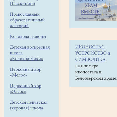
навигации
Наши
Пласкинино
меню
новости
Православный
Выступление
образовательный
ансамбля
лекторий
"ЙУ"
Колокола и звоны
в
ИКОНОСТАС.
Детская воскресная
"Хосписе
школа
УСТРОЙСТВО и
"Некрасовка"
«Колокольчики»
СИМВОЛИКА
,
на примере
02
Церковный хор
иконостаса в
декабря
«Мелос»
Белоозерском храме
2017
Церковный хор
«Элеос»
2
декабря
Детская певческая
ансамбль
(хоровая) школа
«ЙУ»