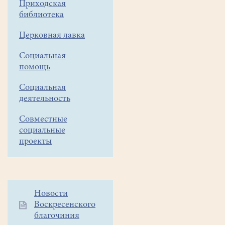
Приходская
выступил
библиотека
в
"Хосписе
Церковная лавка
"Некрасовка",
г.Москва.
Социальная
Хоспис
помощь
-
Социальная
это
деятельность
дом,
в
Совместные
котором
социальные
берегут
проекты
жизнь,
сколько
бы
её
Дополнительное
Новости
ни
Воскресенского
меню
осталось,
благочиния
1
оказывают