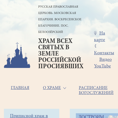
Перейти
РУССКАЯ ПРАВОСЛАВНАЯ
к
ЦЕРКОВЬ. МОСКОВСКАЯ
основному
содержанию
ЕПАРХИЯ. ВОСКРЕСЕНСКОЕ
БЛАГОЧИНИЕ. ПОС.
БЕЛООЗЁРСКИЙ
Меню
На
карте
ХРАМ ВСЕХ
в
СВЯТЫХ В
шапке
ЗЕМЛЕ
Контакты
РОССИЙСКОЙ
Видео
ПРОСИЯВШИХ
YouTube
Основная
ГЛАВНАЯ
О ХРАМЕ
РАСПИСАНИЕ
БОГОСЛУЖЕНИЙ
навигация
Главная
Строка
Боковое
Приписной храм в