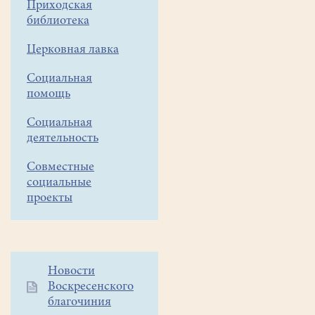
Приходская
пророка
библиотека
Илии
-
Церковная лавка
одного
Социальная
из
помощь
первых
угодников
Социальная
Божиих,
деятельность
которых
стали
Совместные
социальные
почитать
проекты
на
Руси.
Молитва
пророка
Илии
Дополнительное
Новости
была
Воскресенского
меню
столь
благочиния
1