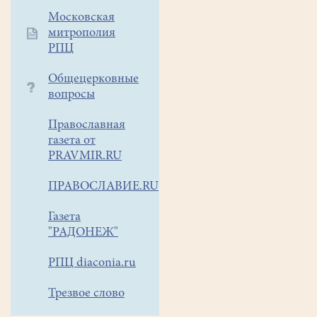
сильна,
Московская
что
митрополия
о
РПЦ
ней
помнят
Общецерковные
люди
вопросы
до
сих
Православная
пор,
газета от
даже
PRAVMIR.RU
по
ПРАВОСЛАВИЕ.RU
прошествии
почти
Газета
3000
"РАДОНЕЖ"
лет
с
РПЦ diaconia.ru
момента
его
Трезвое слово
жизни.