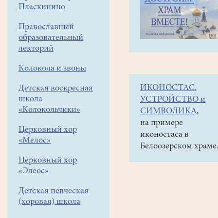
навигации
Наши
Пласкинино
меню
новости
Православный
День
образовательный
памяти
лекторий
пророка
Колокола и звоны
Илии
ИКОНОСТАС.
Детская воскресная
школа
02
УСТРОЙСТВО и
августа
«Колокольчики»
СИМВОЛИКА
,
2018
на примере
Церковный хор
иконостаса в
«Мелос»
2
Белоозерском храме
августа
Церковный хор
Русская
«Элеос»
Православная
Детская певческая
Церковь
(хоровая) школа
чтит
память