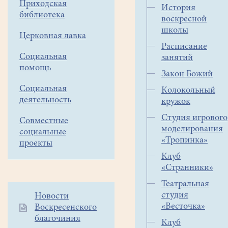
Приходская
История
библиотека
воскресной
школы
Церковная лавка
Расписание
Социальная
занятий
помощь
Закон Божий
Социальная
Колокольный
деятельность
кружок
Студия игрового
Совместные
моделирования
социальные
«Тропинка»
проекты
Клуб
«Странники»
Театральная
студия
Дополнительное
Новости
«Весточка»
Воскресенского
меню
благочиния
1
Клуб