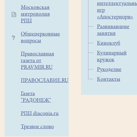
интеллектуальн
Московская
игр
митрополия
«Апостериори»
РПЦ
Развивающие
занятия
Общецерковные
вопросы
Киноклуб
Кулинарный
Православная
кружок
газета от
PRAVMIR.RU
Рукоделие
Контакты
ПРАВОСЛАВИЕ.RU
Газета
"РАДОНЕЖ"
РПЦ diaconia.ru
Трезвое слово