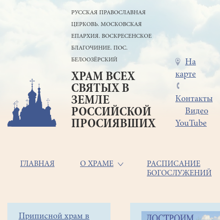
Перейти
РУССКАЯ ПРАВОСЛАВНАЯ
к
ЦЕРКОВЬ. МОСКОВСКАЯ
основному
содержанию
ЕПАРХИЯ. ВОСКРЕСЕНСКОЕ
БЛАГОЧИНИЕ. ПОС.
БЕЛООЗЁРСКИЙ
Меню
На
карте
ХРАМ ВСЕХ
в
СВЯТЫХ В
шапке
ЗЕМЛЕ
Контакты
РОССИЙСКОЙ
Видео
ПРОСИЯВШИХ
YouTube
Основная
ГЛАВНАЯ
О ХРАМЕ
РАСПИСАНИЕ
БОГОСЛУЖЕНИЙ
навигация
Главная
Строка
Боковое
Приписной храм в