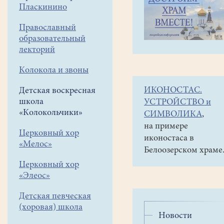
навигации
Детская
Пласкинино
меню
воскресная
школа
Православный
«Колокольчики»
образовательный
Новости
лекторий
воскресной
Колокола и звоны
школы
ИКОНОСТАС.
Детская воскресная
школа
УСТРОЙСТВО и
«Колокольчики»
СИМВОЛИКА
,
на примере
Церковный хор
иконостаса в
«Мелос»
Белоозерском храме
Церковный хор
«Элеос»
Детская певческая
(хоровая) школа
Новости