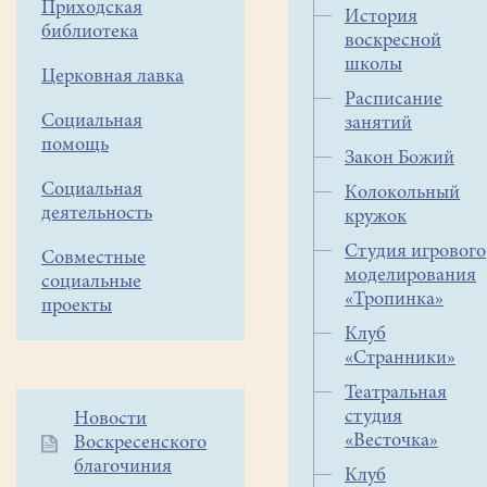
Приходская
История
библиотека
воскресной
школы
Церковная лавка
Расписание
Социальная
занятий
помощь
Закон Божий
Социальная
Колокольный
деятельность
кружок
Студия игрового
Совместные
моделирования
социальные
«Тропинка»
проекты
Клуб
«Странники»
Театральная
студия
Дополнительное
Новости
«Весточка»
Воскресенского
меню
благочиния
1
Клуб