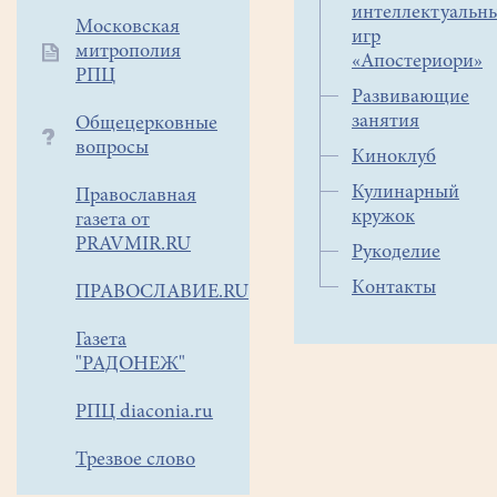
интеллектуальн
Московская
игр
митрополия
«Апостериори»
РПЦ
Развивающие
занятия
Общецерковные
вопросы
Киноклуб
Кулинарный
Православная
кружок
газета от
PRAVMIR.RU
Рукоделие
Контакты
ПРАВОСЛАВИЕ.RU
Газета
"РАДОНЕЖ"
РПЦ diaconia.ru
Трезвое слово