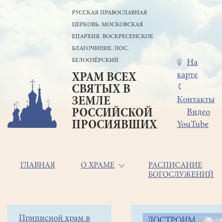
Перейти
РУССКАЯ ПРАВОСЛАВНАЯ
к
ЦЕРКОВЬ. МОСКОВСКАЯ
основному
содержанию
ЕПАРХИЯ. ВОСКРЕСЕНСКОЕ
БЛАГОЧИНИЕ. ПОС.
БЕЛООЗЁРСКИЙ
Меню
На
карте
ХРАМ ВСЕХ
в
СВЯТЫХ В
шапке
ЗЕМЛЕ
Контакты
РОССИЙСКОЙ
Видео
ПРОСИЯВШИХ
YouTube
Основная
ГЛАВНАЯ
О ХРАМЕ
РАСПИСАНИЕ
БОГОСЛУЖЕНИЙ
навигация
Главная
Строка
Боковое
Приписной храм в