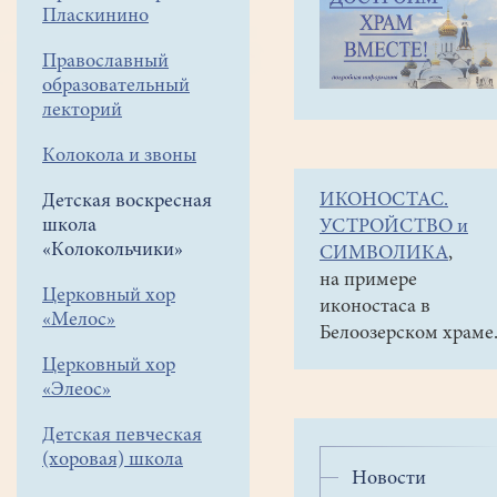
навигации
Детская
Пласкинино
меню
воскресная
школа
Православный
«Колокольчики»
образовательный
Новости
лекторий
воскресной
Колокола и звоны
школы
ИКОНОСТАС.
Детская воскресная
школа
УСТРОЙСТВО и
«Колокольчики»
СИМВОЛИКА
,
на примере
Церковный хор
иконостаса в
«Мелос»
Белоозерском храме
Церковный хор
«Элеос»
Детская певческая
(хоровая) школа
Новости