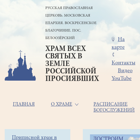
Перейти
РУССКАЯ ПРАВОСЛАВНАЯ
к
ЦЕРКОВЬ. МОСКОВСКАЯ
основному
содержанию
ЕПАРХИЯ. ВОСКРЕСЕНСКОЕ
БЛАГОЧИНИЕ. ПОС.
БЕЛООЗЁРСКИЙ
Меню
На
карте
ХРАМ ВСЕХ
в
СВЯТЫХ В
шапке
ЗЕМЛЕ
Контакты
РОССИЙСКОЙ
Видео
ПРОСИЯВШИХ
YouTube
Основная
ГЛАВНАЯ
О ХРАМЕ
РАСПИСАНИЕ
БОГОСЛУЖЕНИЙ
навигация
Главная
Строка
Боковое
Приписной храм в