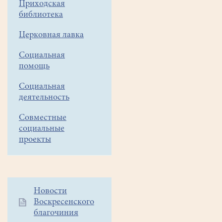
множат
Приходская
библиотека
голоса…»
Церковная лавка
13
Социальная
июня,
помощь
в
Социальная
день
деятельность
престольного
праздника
Совместные
Белозерской
социальные
иконы
проекты
Божьей
Матери,
на
гостеприимной
Дополнительное
Новости
зеленой
Воскресенского
меню
площадке
благочиния
1
близ