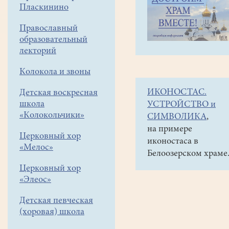
навигации
Наши
Пласкинино
меню
новости
Православный
Ансамбль
образовательный
"Йу"
лекторий
на
Колокола и звоны
арт-
ИКОНОСТАС.
Детская воскресная
фестивале
школа
УСТРОЙСТВО и
"Белое
«Колокольчики»
СИМВОЛИКА
,
озеро"-
на примере
Церковный хор
иконостаса в
"День
«Мелос»
Белоозерском храме
города"
Церковный хор
«Элеос»
15
июня
Детская певческая
2021
(хоровая) школа
«Долины