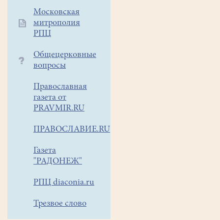
храма
Московская
Всех
митрополия
святых,
РПЦ
в
земле
Общецерковные
вопросы
Русской
просиявших,
Православная
состоялся
газета от
настоящий
PRAVMIR.RU
праздник
–
ПРАВОСЛАВИЕ.RU
арт-
фестиваль
Газета
"Белое
"РАДОНЕЖ"
озеро"-
РПЦ diaconia.ru
"День
города".
Трезвое слово
Традиция
проведения