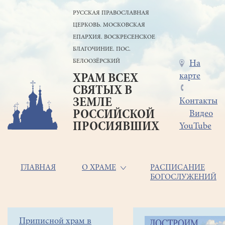
Перейти
РУССКАЯ ПРАВОСЛАВНАЯ
к
ЦЕРКОВЬ. МОСКОВСКАЯ
основному
содержанию
ЕПАРХИЯ. ВОСКРЕСЕНСКОЕ
БЛАГОЧИНИЕ. ПОС.
БЕЛООЗЁРСКИЙ
Меню
На
карте
ХРАМ ВСЕХ
в
СВЯТЫХ В
шапке
ЗЕМЛЕ
Контакты
РОССИЙСКОЙ
Видео
ПРОСИЯВШИХ
YouTube
Основная
ГЛАВНАЯ
О ХРАМЕ
РАСПИСАНИЕ
БОГОСЛУЖЕНИЙ
навигация
Главная
Строка
Боковое
Приписной храм в