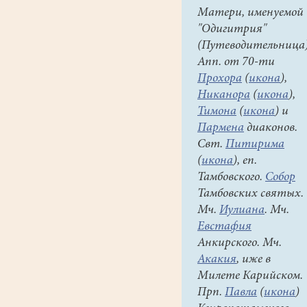
Матери, именуемой
"Одигитрия"
(Путеводительница)
Апп. от 70-ти
Прохора
(
икона
),
Никанора
(
икона
),
Тимона
(
икона
) и
Пармена
диаконов.
Свт.
Питирима
(
икона
), еп.
Тамбовского.
Собор
Тамбовских святых.
Мч.
Иулиана
. Мч.
Евстафия
Анкирского. Мч.
Акакия
, иже в
Милете Карийском.
Прп.
Павла
(
икона
)