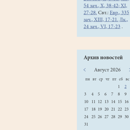
54 зач., X, 38-42; XI,
27-28.
Свт.:
Евр., 335
зач., XIII, 17-21.
Лк.,
24 зач., VI, 17-23
.
Архив новостей
Август
2026
пн
вт
ср
чт
пт
сб
вс
1
2
3
4
5
6
7
8
9
10
11
12
13
14
15
16
17
18
19
20
21
22
23
24
25
26
27
28
29
30
31