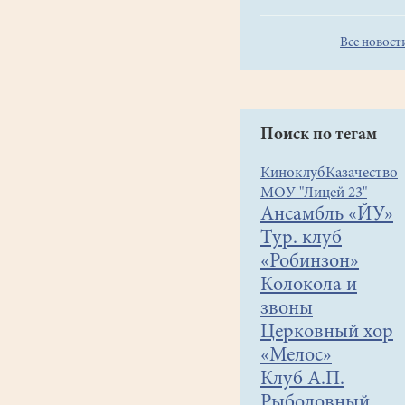
Все новост
Поиск по тегам
Киноклуб
Казачество
МОУ "Лицей 23"
Ансамбль «ЙУ»
Тур. клуб
«Робинзон»
Колокола и
звоны
Церковный хор
«Мелос»
Клуб А.П.
Рыболовный