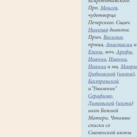
Ксиропотамского.
Прп.
Моисея
,
чудотворца
Печерского. Сщмч.
Николая
диакона.
Прмч.
Василия
,
прмцц.
Анастасии
и
Елены
, мчч.
Арефы
,
Иоанна
,
Иоанна
,
Иоанна
и мц.
Мавры
Гребневской
(
икона
),
Костромской
и"Умиление"
Серафимо-
Дивеевской
(
икона
)
икон Божией
Матери. Чтимые
списки со
Смоленской иконы