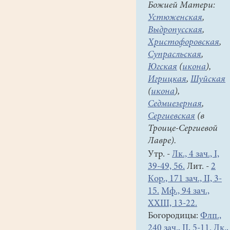
Божией Матери:
Устюженская
,
Выдропусская
,
Христофоровская
,
Супрасльская
,
Югская
(
икона
),
Игрицкая
,
Шуйская
(
икона
),
Седмиезерная
,
Сергиевская
(в
Троице-Сергиевой
Лавре).
Утр. -
Лк., 4 зач., I,
39-49, 56.
Лит. -
2
Кор., 171 зач., II, 3-
15.
Мф., 94 зач.,
XXIII, 13-22.
Богородицы:
Флп.,
240 зач., II, 5-11.
Лк.,