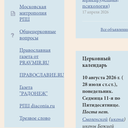
юриспруденция,
психология)
Московская
17 апреля 2026
митрополия
РПЦ
Все объявлени
Общецерковные
вопросы
Православная
газета от
Церковный
PRAVMIR.RU
календарь
ПРАВОСЛАВИЕ.RU
10 августа 2026 г. (
28 июля ст.ст.),
Газета
понедельник.
"РАДОНЕЖ"
Седмица 11-я по
Пятидесятнице.
РПЦ diaconia.ru
Поста нет.
Трезвое слово
Смоленской
(
икона
)
иконы Божией