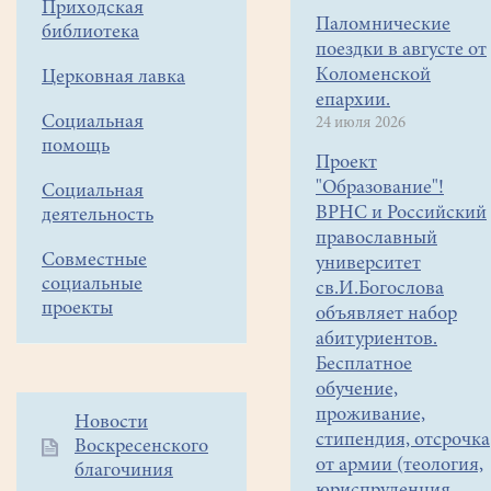
Приходская
Паломнические
библиотека
поездки в августе от
Коломенской
Церковная лавка
епархии.
Социальная
24 июля 2026
помощь
Проект
"Образование"!
Социальная
ВРНС и Российский
деятельность
православный
Совместные
университет
социальные
св.И.Богослова
проекты
объявляет набор
абитуриентов.
Бесплатное
обучение,
проживание,
Дополнительное
Новости
стипендия, отсрочка
Воскресенского
меню
от армии (теология,
благочиния
1