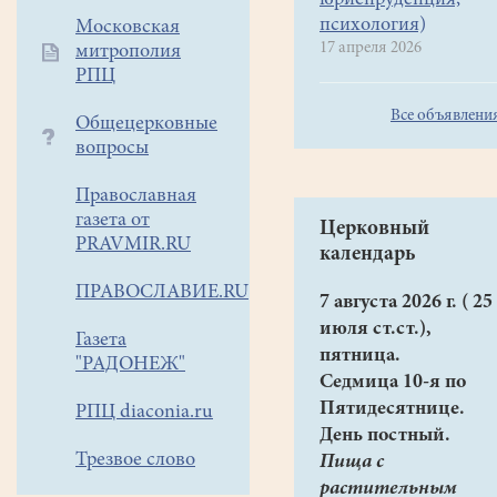
юриспруденция,
психология)
Московская
17 апреля 2026
митрополия
РПЦ
Все объявлени
Общецерковные
вопросы
Православная
газета от
Церковный
PRAVMIR.RU
календарь
ПРАВОСЛАВИЕ.RU
7 августа 2026 г. ( 25
июля ст.ст.),
Газета
пятница.
"РАДОНЕЖ"
Седмица 10-я по
Пятидесятнице.
РПЦ diaconia.ru
День постный.
Трезвое слово
Пища с
растительным