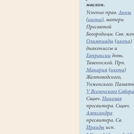
маслом.
Успение прав.
Анны
(
икона
), матери
Пресвятой
Богородицы. Свв. же
Олимпиады
(
икона
)
диакониссы и
Евпраксии
девы,
Тавеннской. Прп.
Макария
(
икона
)
Желтоводского,
Унженского. Память
V Вселенского Собора
Сщмч.
Николая
пресвитера. Сщмч.
Александра
пресвитера. Св.
Ираиды
исп.