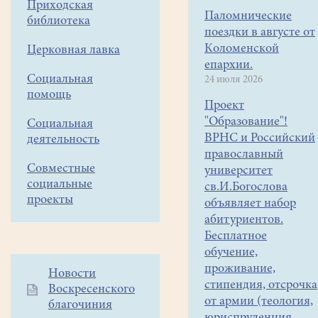
Приходская
Паломнические
библиотека
поездки в августе от
Коломенской
Церковная лавка
епархии.
Социальная
24 июля 2026
помощь
Проект
"Образование"!
Социальная
ВРНС и Российский
деятельность
православный
Совместные
университет
социальные
св.И.Богослова
проекты
объявляет набор
абитуриентов.
Бесплатное
обучение,
проживание,
Дополнительное
Новости
стипендия, отсрочка
Воскресенского
меню
от армии (теология,
благочиния
1