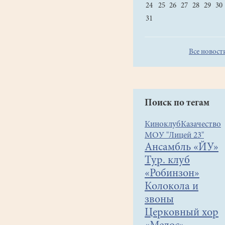
24
25
26
27
28
29
30
31
Все новост
Поиск по тегам
Киноклуб
Казачество
МОУ "Лицей 23"
Ансамбль «ЙУ»
Тур. клуб
«Робинзон»
Колокола и
звоны
Церковный хор