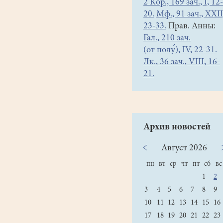
2 Кор., 169 зач., I, 12-
20.
Мф., 91 зач., XXII
23-33.
Прав. Анны:
Гал., 210 зач.
(от полу́), IV, 22-31.
Лк., 36 зач., VIII, 16-
21.
Архив новостей
Август
2026
пн
вт
ср
чт
пт
сб
вс
1
2
3
4
5
6
7
8
9
10
11
12
13
14
15
16
17
18
19
20
21
22
23