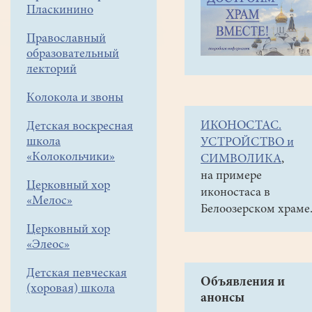
навигации
Галереи
Пласкинино
меню
Фото-
Православный
галереи
образовательный
лекторий
2017
Храм
Колокола и звоны
в
ИКОНОСТАС.
Детская воскресная
Пласкинино
школа
УСТРОЙСТВО и
«Колокольчики»
СИМВОЛИКА
,
на примере
Церковный хор
иконостаса в
«Мелос»
Белоозерском храме
Церковный хор
«Элеос»
Детская певческая
Объявления и
(хоровая) школа
анонсы