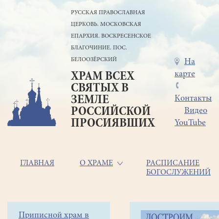
Перейти
РУССКАЯ ПРАВОСЛАВНАЯ
к
ЦЕРКОВЬ. МОСКОВСКАЯ
основному
содержанию
ЕПАРХИЯ. ВОСКРЕСЕНСКОЕ
БЛАГОЧИНИЕ. ПОС.
БЕЛООЗЁРСКИЙ
Меню
На
карте
ХРАМ ВСЕХ
в
СВЯТЫХ В
шапке
ЗЕМЛЕ
Контакты
РОССИЙСКОЙ
Видео
ПРОСИЯВШИХ
YouTube
Основная
ГЛАВНАЯ
О ХРАМЕ
РАСПИСАНИЕ
БОГОСЛУЖЕНИЙ
навигация
Главная
Строка
Боковое
Приписной храм в