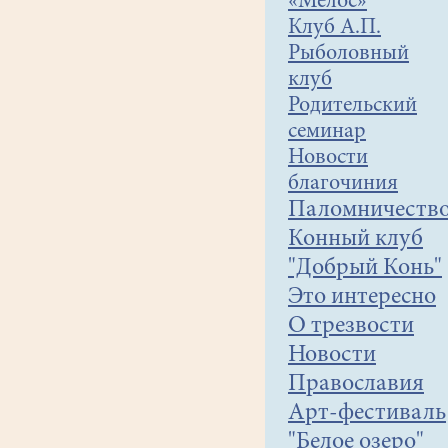
«Мелос»
Клуб А.П.
Рыболовный
клуб
Родительский
семинар
Новости
благочиния
Паломничеств
Конный клуб
"Добрый Конь"
Это интересно
О трезвости
Новости
Православия
Арт-фестиваль
"Белое озеро"