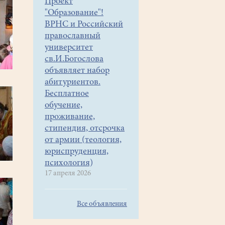
Проект
"Образование"!
ВРНС и Российский
православный
университет
св.И.Богослова
объявляет набор
абитуриентов.
Бесплатное
обучение,
проживание,
стипендия, отсрочка
от армии (теология,
юриспруденция,
психология)
17 апреля 2026
Все объявления