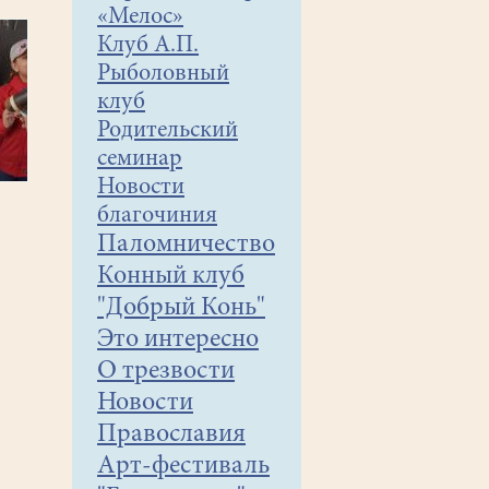
«Мелос»
Клуб А.П.
Рыболовный
клуб
Родительский
семинар
Новости
благочиния
Паломничество
Конный клуб
"Добрый Конь"
Это интересно
О трезвости
Новости
Православия
Арт-фестиваль