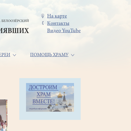
Меню
На карте
. БЕЛООЗЁРСКИЙ
Контакты
в
СИЯВШИХ
Видео YouTube
шапке
ЕРЕИ
ПОМОЩЬ ХРАМУ