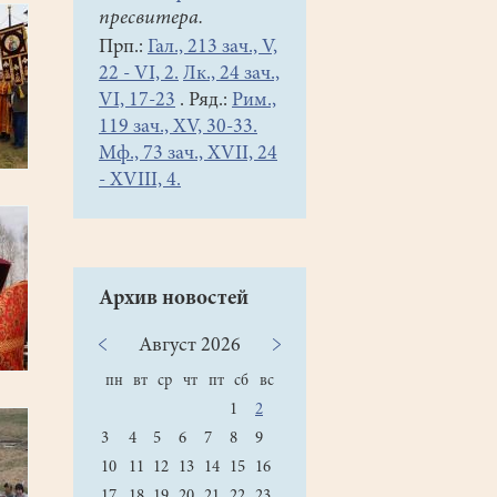
пресвитера.
Прп.:
Гал., 213 зач., V,
22 - VI, 2.
Лк., 24 зач.,
VI, 17-23
. Ряд.:
Рим.,
119 зач., XV, 30-33.
Мф., 73 зач., XVII, 24
- XVIII, 4.
Архив новостей
Август
2026
пн
вт
ср
чт
пт
сб
вс
1
2
3
4
5
6
7
8
9
10
11
12
13
14
15
16
17
18
19
20
21
22
23