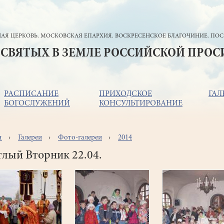
АЯ ЦЕРКОВЬ. МОСКОВСКАЯ ЕПАРХИЯ. ВОСКРЕСЕНСКОЕ БЛАГОЧИНИЕ. ПОС
 СВЯТЫХ В ЗЕМЛЕ РОССИЙСКОЙ ПРО
РАСПИСАНИЕ
ПРИХОДСКОЕ
ГАЛ
БОГОСЛУЖЕНИЙ
КОНСУЛЬТИРОВАНИЕ
я
Галереи
Фото-галереи
2014
ока
игации
лый Вторник 22.04.