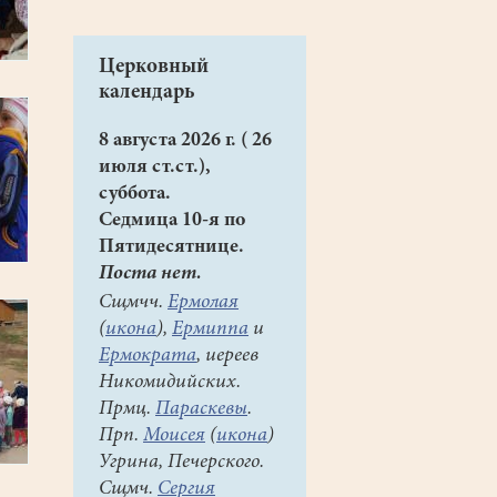
Церковный
календарь
8 августа 2026 г. ( 26
июля ст.ст.),
суббота.
Седмица 10-я по
Пятидесятнице.
Поста нет.
Сщмчч.
Ермолая
(
икона
),
Ермиппа
и
Ермократа
, иереев
Никомидийских.
Прмц.
Параскевы
.
Прп.
Моисея
(
икона
)
Угрина, Печерского.
Сщмч.
Сергия