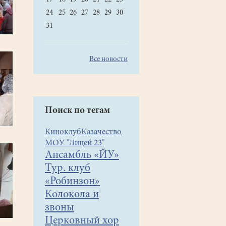
24
25
26
27
28
29
30
31
Все новости
Поиск по тегам
Киноклуб
Казачество
МОУ "Лицей 23"
Ансамбль «ЙУ»
Тур. клуб
«Робинзон»
Колокола и
звоны
Церковный хор