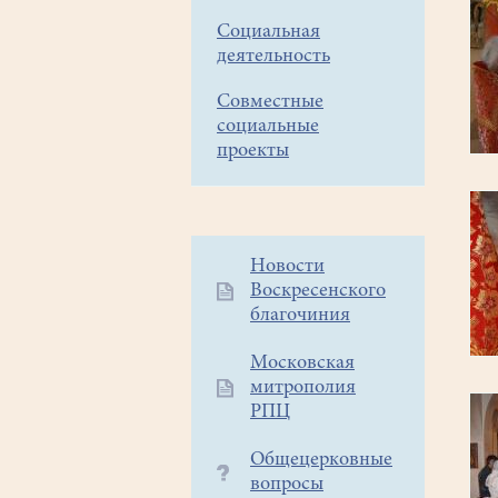
Социальная
деятельность
Совместные
социальные
проекты
Дополнительное
Новости
Воскресенского
меню
благочиния
1
Московская
митрополия
РПЦ
Общецерковные
вопросы