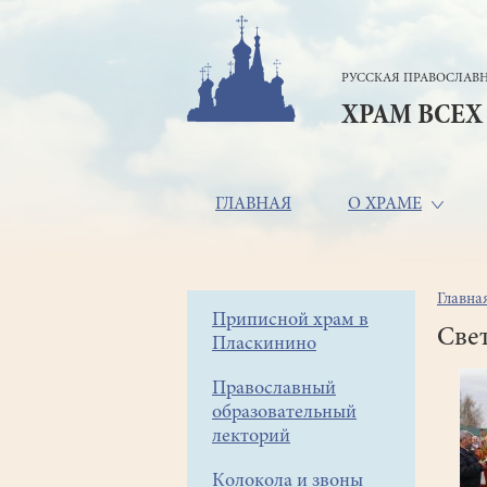
Перейти
к
основному
РУССКАЯ ПРАВОСЛАВН
содержанию
ХРАМ ВСЕХ
Основная
ГЛАВНАЯ
О ХРАМЕ
навигация
Главна
Стр
Боковое
Приписной храм в
нав
Свет
Пласкинино
меню
Православный
образовательный
лекторий
Колокола и звоны