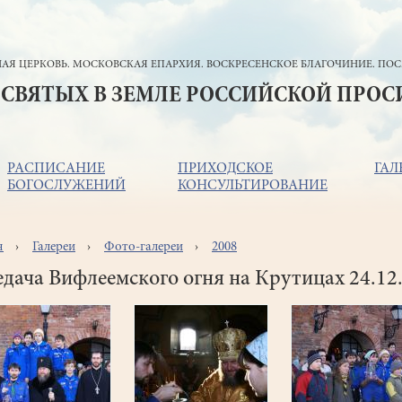
АЯ ЦЕРКОВЬ. МОСКОВСКАЯ ЕПАРХИЯ. ВОСКРЕСЕНСКОЕ БЛАГОЧИНИЕ. ПОС
 СВЯТЫХ В ЗЕМЛЕ РОССИЙСКОЙ ПРО
РАСПИСАНИЕ
ПРИХОДСКОЕ
ГАЛ
БОГОСЛУЖЕНИЙ
КОНСУЛЬТИРОВАНИЕ
я
Галереи
Фото-галереи
2008
ока
игации
дача Вифлеемского огня на Крутицах 24.12