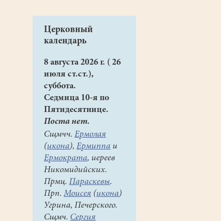
Церковный
календарь
8 августа 2026 г. ( 26
июля ст.ст.),
суббота.
Седмица 10-я по
Пятидесятнице.
Поста нет.
Сщмчч.
Ермолая
(
икона
),
Ермиппа
и
Ермократа
, иереев
Никомидийских.
Прмц.
Параскевы
.
Прп.
Моисея
(
икона
)
Угрина, Печерского.
Сщмч.
Сергия