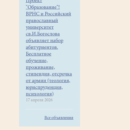
Проект
"Образование"!
ВРНС и Российский
православный
университет
св.И.Богослова
объявляет набор
абитуриентов.
Бесплатное
обучение,
проживание,
стипендия, отсрочка
от армии (теология,
юриспруденция,
психология)
17 апреля 2026
Все объявления