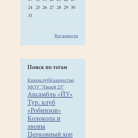
24
25
26
27
28
29
30
31
Все новости
Поиск по тегам
Киноклуб
Казачество
МОУ "Лицей 23"
Ансамбль «ЙУ»
Тур. клуб
«Робинзон»
Колокола и
звоны
Церковный хор