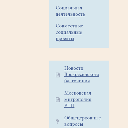
Социальная
деятельность
Совместные
социальные
проекты
Дополнительное
Новости
Воскресенского
меню
благочиния
1
Московская
митрополия
РПЦ
Общецерковные
вопросы