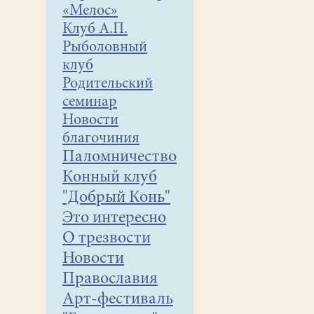
«Мелос»
Клуб А.П.
Рыболовный
клуб
Родительский
семинар
Новости
благочиния
Паломничество
Конный клуб
"Добрый Конь"
Это интересно
О трезвости
Новости
Православия
Арт-фестиваль