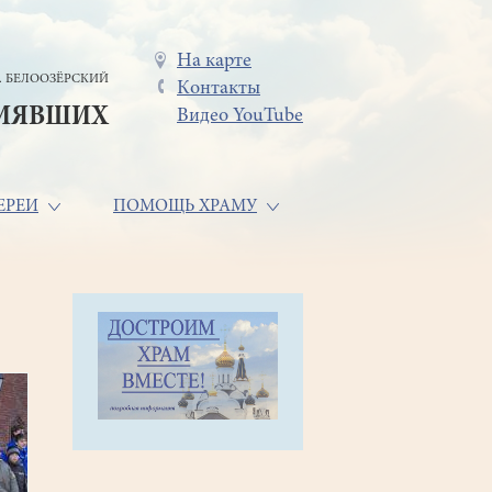
Меню
На карте
. БЕЛООЗЁРСКИЙ
Контакты
в
СИЯВШИХ
Видео YouTube
шапке
ЕРЕИ
ПОМОЩЬ ХРАМУ
.