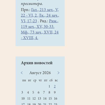
пресвитера.
Прп.:
Гал., 213 зач., V,
22 - VI, 2.
Лк., 24 зач.,
VI, 17-23
. Ряд.:
Рим.,
119 зач., XV, 30-33.
Мф., 73 зач., XVII, 24
- XVIII, 4.
Архив новостей
Август
2026
пн
вт
ср
чт
пт
сб
вс
1
2
3
4
5
6
7
8
9
10
11
12
13
14
15
16
17
18
19
20
21
22
23