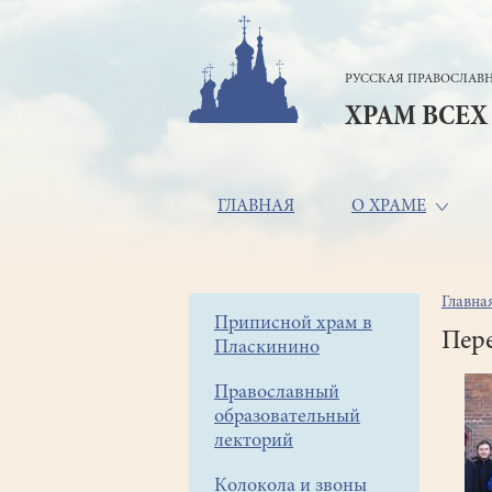
Перейти
к
основному
РУССКАЯ ПРАВОСЛАВН
содержанию
ХРАМ ВСЕХ
Основная
ГЛАВНАЯ
О ХРАМЕ
навигация
Главна
Стр
Боковое
Приписной храм в
нав
Пере
Пласкинино
меню
Православный
образовательный
лекторий
Колокола и звоны