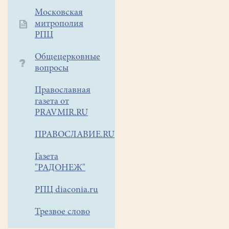
помощь
Московская
Донбассу.
митрополия
В
РПЦ
понедельник,
Общецерковные
11
вопросы
апреля
груз
Православная
газета от
уйдет
PRAVMIR.RU
в
благочиние.
ПРАВОСЛАВИЕ.RU
Во
Газета
многих
"РАДОНЕЖ"
районах,
где
РПЦ diaconia.ru
нужна
Трезвое слово
помощь,