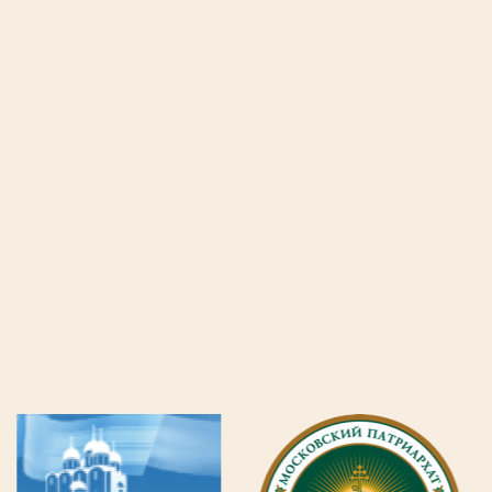
-
Канцелярские
принадлежности:
Ручки,
Карандаши
Фломастеры,
Краски
Альбомы,
Тетради