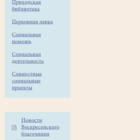
Приходская
Донбассу
библиотека
Уважаемые
Церковная лавка
прихожане!
Социальная
помощь
В
нашем
Социальная
деятельность
храме
8
Совместные
апреля,
социальные
проекты
9
и
10
апреля
Дополнительное
Новости
собирается
Воскресенского
меню
гуманитарная
благочиния
1