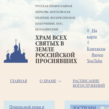
Перейти
РУССКАЯ ПРАВОСЛАВНАЯ
к
ЦЕРКОВЬ. МОСКОВСКАЯ
основному
содержанию
ЕПАРХИЯ. ВОСКРЕСЕНСКОЕ
БЛАГОЧИНИЕ. ПОС.
БЕЛООЗЁРСКИЙ
Меню
На
карте
ХРАМ ВСЕХ
в
СВЯТЫХ В
шапке
ЗЕМЛЕ
Контакты
РОССИЙСКОЙ
Видео
ПРОСИЯВШИХ
YouTube
Основная
ГЛАВНАЯ
О ХРАМЕ
РАСПИСАНИЕ
БОГОСЛУЖЕНИЙ
навигация
Главная
Строка
Боковое
Приписной храм в