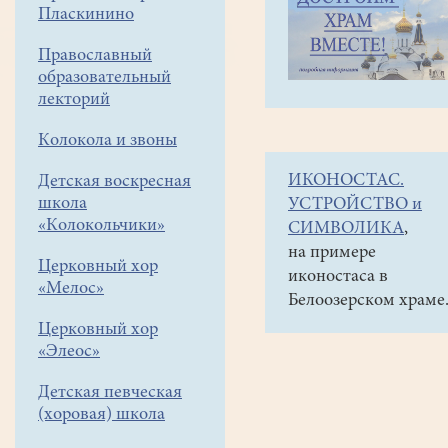
навигации
Объявления
Пласкинино
меню
и анонсы
Православный
Уважаемые
образовательный
прихожане!
лекторий
В
Колокола и звоны
нашем
ИКОНОСТАС.
Детская воскресная
храме
школа
УСТРОЙСТВО и
8,
«Колокольчики»
СИМВОЛИКА
,
9
на примере
Церковный хор
иконостаса в
и
«Мелос»
Белоозерском храме
10
Церковный хор
апреля
«Элеос»
собирается
Детская певческая
гуманитарная
(хоровая) школа
помощь