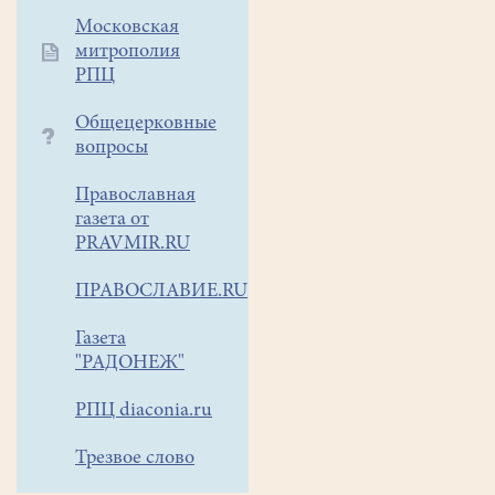
4-
Московская
го,
митрополия
11-
РПЦ
го
,
18-
Общецерковные
го
вопросы
апреля
в
Православная
газета от
16
PRAVMIR.RU
часов.
ПРАВОСЛАВИЕ.RU
Необходимо
прийти
Газета
заранее,
"РАДОНЕЖ"
чтобы
записаться
РПЦ diaconia.ru
и
Трезвое слово
приобрести
свечу