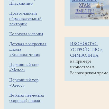
навигации
Объявления
Пласкинино
меню
и анонсы
Православный
Таинство
образовательный
Елеосвящения
лекторий
(Соборования)
Колокола и звоны
в
ИКОНОСТАС.
Детская воскресная
нашем
школа
УСТРОЙСТВО и
храме
«Колокольчики»
СИМВОЛИКА
,
будет
на примере
Церковный хор
иконостаса в
совершаться
«Мелос»
Белоозерском храме
в
Церковный хор
воскресенье
«Элеос»
18-
Детская певческая
го
(хоровая) школа
апреля