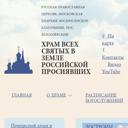
Перейти
РУССКАЯ ПРАВОСЛАВНАЯ
к
ЦЕРКОВЬ. МОСКОВСКАЯ
основному
содержанию
ЕПАРХИЯ. ВОСКРЕСЕНСКОЕ
БЛАГОЧИНИЕ. ПОС.
БЕЛООЗЁРСКИЙ
Меню
На
карте
ХРАМ ВСЕХ
в
СВЯТЫХ В
шапке
ЗЕМЛЕ
Контакты
РОССИЙСКОЙ
Видео
ПРОСИЯВШИХ
YouTube
Основная
ГЛАВНАЯ
О ХРАМЕ
РАСПИСАНИЕ
БОГОСЛУЖЕНИЙ
навигация
Главная
Строка
Боковое
Приписной храм в