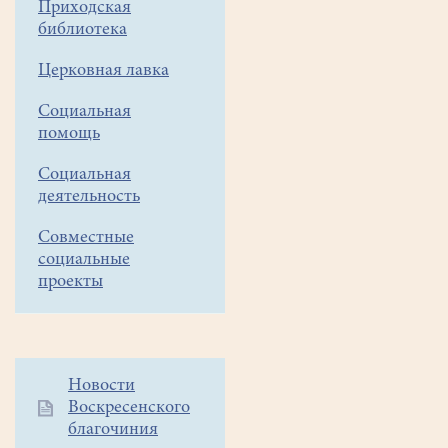
Приходская
в
библиотека
16
Церковная лавка
часов.
Социальная
помощь
Уважаемые
прихожане!
Социальная
деятельность
Таинство
Совместные
Елеосвящения
социальные
(Соборования
)
проекты
в
нашем
храме
будет
совершаться
Дополнительное
Новости
Воскресенского
в
меню
благочиния
1
воскресенье