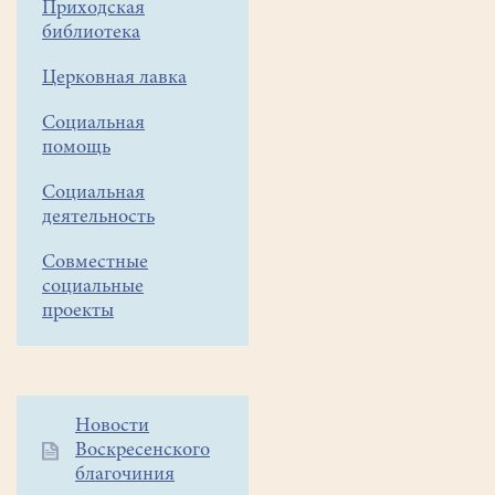
Приходская
апреля
библиотека
в
Церковная лавка
16
часов
Социальная
помощь
Социальная
деятельность
Уважаемые
Совместные
прихожане!
социальные
проекты
Необходимо
прийти
в
храм
Дополнительное
Новости
заранее,
Воскресенского
меню
чтобы
благочиния
1
записаться