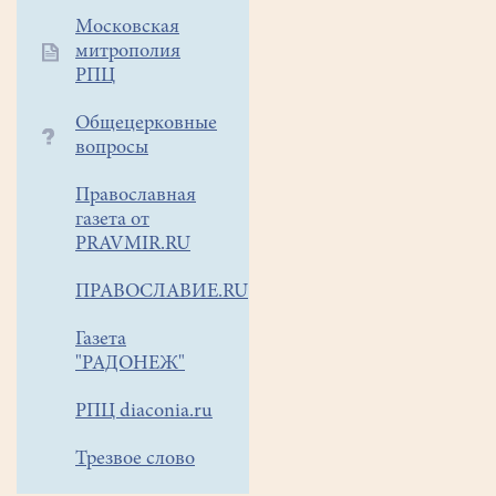
и
Московская
приобрести
митрополия
свечу
РПЦ
в
свечной
Общецерковные
вопросы
лавке.
С
Православная
собой
газета от
можно
PRAVMIR.RU
принести оливковое
масло
ПРАВОСЛАВИЕ.RU
или
нерафинированное
(
растительное,
Газета
небольшую
"РАДОНЕЖ"
ёмкость
РПЦ diaconia.ru
для
соборного
Трезвое слово
масла.