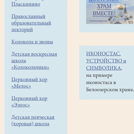
навигации
Объявления
Пласкинино
меню
и анонсы
Православный
Таинство
образовательный
Елеосвящения (Соб
лекторий
в
Колокола и звоны
нашем
ИКОНОСТАС.
Детская воскресная
храме
школа
УСТРОЙСТВО и
будет
«Колокольчики»
СИМВОЛИКА
,
совершаться
на примере
Церковный хор
иконостаса в
последний
«Мелос»
Белоозерском храме
раз
Церковный хор
в
«Элеос»
воскресенье
Детская певческая
21-
(хоровая) школа
го