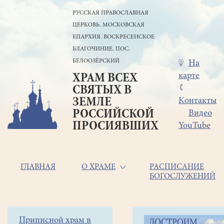
Перейти
РУССКАЯ ПРАВОСЛАВНАЯ
к
ЦЕРКОВЬ. МОСКОВСКАЯ
основному
содержанию
ЕПАРХИЯ. ВОСКРЕСЕНСКОЕ
БЛАГОЧИНИЕ. ПОС.
БЕЛООЗЁРСКИЙ
Меню
На
карте
ХРАМ ВСЕХ
в
СВЯТЫХ В
шапке
ЗЕМЛЕ
Контакты
РОССИЙСКОЙ
Видео
ПРОСИЯВШИХ
YouTube
Основная
ГЛАВНАЯ
О ХРАМЕ
РАСПИСАНИЕ
БОГОСЛУЖЕНИЙ
навигация
Главная
Строка
Боковое
Приписной храм в