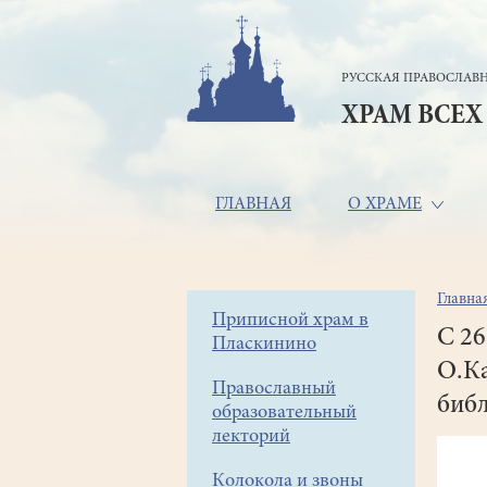
Перейти
к
основному
РУССКАЯ ПРАВОСЛАВН
содержанию
ХРАМ ВСЕХ
Основная
ГЛАВНАЯ
О ХРАМЕ
навигация
Главна
Стр
Боковое
Приписной храм в
нав
С 26
Пласкинино
меню
О.Ка
Православный
библ
образовательный
лекторий
Колокола и звоны