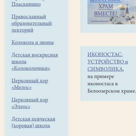
навигации
Объявления
Пласкинино
меню
и анонсы
Православный
С
образовательный
1
лекторий
июля
Колокола и звоны
по
ИКОНОСТАС.
Детская воскресная
1
школа
УСТРОЙСТВО и
сентября
«Колокольчики»
СИМВОЛИКА
,
ведется
на примере
Церковный хор
иконостаса в
прием
«Мелос»
Белоозерском храме
документов
Церковный хор
(дистанционно)
«Элеос»
на
Детская певческая
миссионерско-
(хоровая) школа
катехизаторские