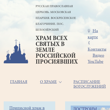
Перейти
РУССКАЯ ПРАВОСЛАВНАЯ
к
ЦЕРКОВЬ. МОСКОВСКАЯ
основному
содержанию
ЕПАРХИЯ. ВОСКРЕСЕНСКОЕ
БЛАГОЧИНИЕ. ПОС.
БЕЛООЗЁРСКИЙ
Меню
На
карте
ХРАМ ВСЕХ
в
СВЯТЫХ В
шапке
ЗЕМЛЕ
Контакты
РОССИЙСКОЙ
Видео
ПРОСИЯВШИХ
YouTube
Основная
ГЛАВНАЯ
О ХРАМЕ
РАСПИСАНИЕ
БОГОСЛУЖЕНИЙ
навигация
Главная
Строка
Боковое
Приписной храм в