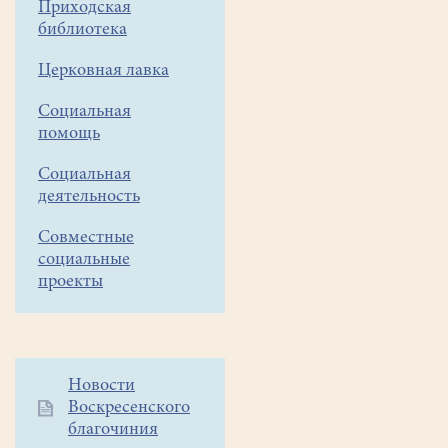
Приходская
курсы
библиотека
Московской
Церковная лавка
митрополии.
Социальная
помощь
Социальная
деятельность
Совместные
социальные
проекты
Дополнительное
Новости
Воскресенского
меню
благочиния
1