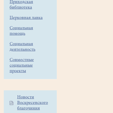
Приходская
15
библиотека
сентября.
Церковная лавка
Бланк
Прошения
Социальная
помощь
в
свечной
Социальная
деятельность
лавке
нашего
Совместные
социальные
храма
проекты
ОБЯВЛЯЕТСЯ
НАБОР
СЛУШАТЕЛЕЙ
на
Дополнительное
Новости
БИБЛЕЙСКО-
Воскресенского
меню
БОГОСЛОВСКИЕ
благочиния
1