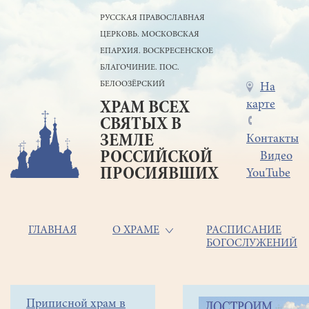
Перейти
РУССКАЯ ПРАВОСЛАВНАЯ
к
ЦЕРКОВЬ. МОСКОВСКАЯ
основному
содержанию
ЕПАРХИЯ. ВОСКРЕСЕНСКОЕ
БЛАГОЧИНИЕ. ПОС.
БЕЛООЗЁРСКИЙ
Меню
На
карте
ХРАМ ВСЕХ
в
СВЯТЫХ В
шапке
ЗЕМЛЕ
Контакты
РОССИЙСКОЙ
Видео
ПРОСИЯВШИХ
YouTube
Основная
ГЛАВНАЯ
О ХРАМЕ
РАСПИСАНИЕ
БОГОСЛУЖЕНИЙ
навигация
Главная
Строка
Боковое
Приписной храм в