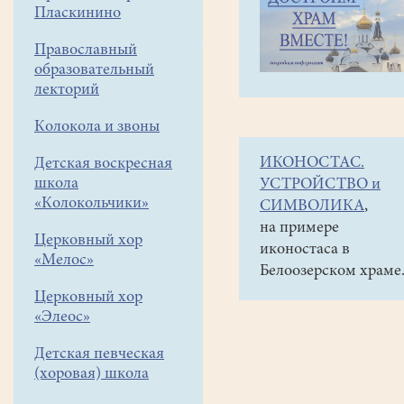
навигации
Объявления
Пласкинино
меню
и анонсы
Православный
Прошение
образовательный
на
лекторий
Библейско-
Колокола и звоны
богословские
ИКОНОСТАС.
Детская воскресная
курсы
школа
УСТРОЙСТВО и
на
«Колокольчики»
СИМВОЛИКА
,
2021-
на примере
Церковный хор
иконостаса в
2023
«Мелос»
Белоозерском храме
учебный
Церковный хор
год
«Элеос»
можно
Детская певческая
подать
(хоровая) школа
до