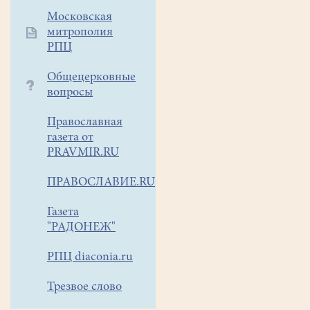
КУРСЫ
Московская
прп.Сергия
митрополия
Радонежского
РПЦ
Коломенской
духовной
Общецерковные
семинарии на
вопросы
2021-
2023
Православная
учебный
газета от
год.
PRAVMIR.RU
(занятия
ПРАВОСЛАВИЕ.RU
проходят
в
Газета
г.Белоозерский)
"РАДОНЕЖ"
РПЦ diaconia.ru
На
курсы
Трезвое слово
принимаются