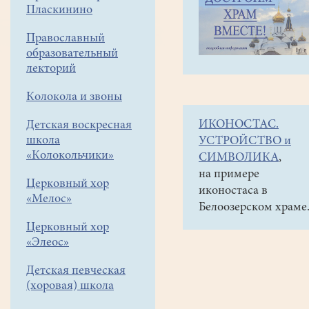
навигации
Объявления
Пласкинино
меню
и анонсы
Православный
Приглашаем
образовательный
9
лекторий
ноября
Колокола и звоны
в
ИКОНОСТАС.
Детская воскресная
паломническую
школа
УСТРОЙСТВО и
поездку
«Колокольчики»
СИМВОЛИКА
,
(1
на примере
Церковный хор
иконостаса в
день)
«Мелос»
Белоозерском храме
в
Церковный хор
монастырь
«Элеос»
"Тульский
Детская певческая
удел
(хоровая) школа
Млекопитательниц