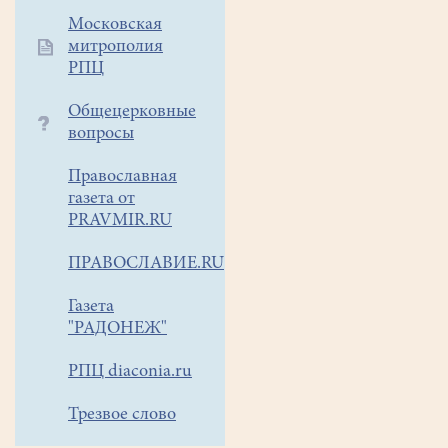
монастырь
Московская
"
Тульский
митрополия
удел
РПЦ
Млекопитательницы
"
с
Общецерковные
посещением
вопросы
Ясной
Поляны
Православная
(усадьба
газета от
PRAVMIR.RU
Л.Н.Толстого)
Приглашаем
ПРАВОСЛАВИЕ.RU
Вас
отправиться
Газета
в
"РАДОНЕЖ"
однодневное
путешествие
РПЦ diaconia.ru
в
Тульский
Трезвое слово
край.