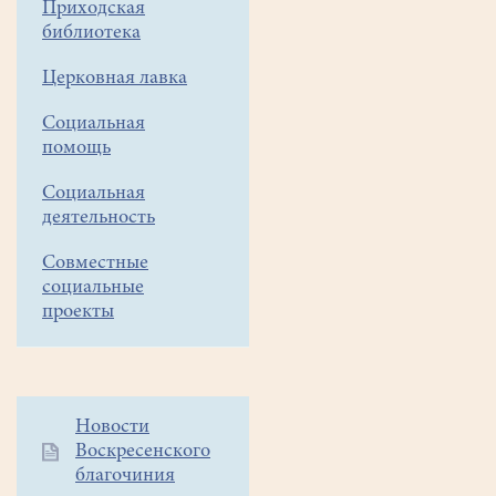
Приходская
с
библиотека
посещением
Церковная лавка
Ясной
Поляны
Социальная
помощь
(усадьба
Л.Н.Толстого)
Социальная
деятельность
Уважаемые
Совместные
социальные
прихожане!
проекты
9
ноября
состоится
паломническая
Дополнительное
Новости
поездка
Воскресенского
меню
в
благочиния
1