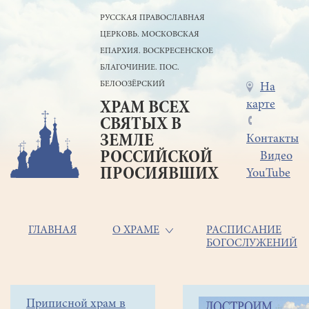
Перейти
РУССКАЯ ПРАВОСЛАВНАЯ
к
ЦЕРКОВЬ. МОСКОВСКАЯ
основному
содержанию
ЕПАРХИЯ. ВОСКРЕСЕНСКОЕ
БЛАГОЧИНИЕ. ПОС.
БЕЛООЗЁРСКИЙ
Меню
На
карте
ХРАМ ВСЕХ
в
СВЯТЫХ В
шапке
ЗЕМЛЕ
Контакты
РОССИЙСКОЙ
Видео
ПРОСИЯВШИХ
YouTube
Основная
ГЛАВНАЯ
О ХРАМЕ
РАСПИСАНИЕ
БОГОСЛУЖЕНИЙ
навигация
Главная
Строка
Боковое
Приписной храм в