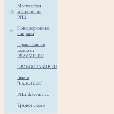
на
Московская
одном
митрополия
дыхании.
РПЦ
Общецерковные
вопросы
Православная
газета от
PRAVMIR.RU
ПРАВОСЛАВИЕ.RU
Газета
"РАДОНЕЖ"
РПЦ diaconia.ru
Трезвое слово