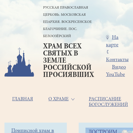
Перейти
РУССКАЯ ПРАВОСЛАВНАЯ
к
ЦЕРКОВЬ. МОСКОВСКАЯ
основному
содержанию
ЕПАРХИЯ. ВОСКРЕСЕНСКОЕ
БЛАГОЧИНИЕ. ПОС.
БЕЛООЗЁРСКИЙ
Меню
На
карте
ХРАМ ВСЕХ
в
СВЯТЫХ В
шапке
ЗЕМЛЕ
Контакты
РОССИЙСКОЙ
Видео
ПРОСИЯВШИХ
YouTube
Основная
ГЛАВНАЯ
О ХРАМЕ
РАСПИСАНИЕ
БОГОСЛУЖЕНИЙ
навигация
Главная
Строка
Боковое
Приписной храм в