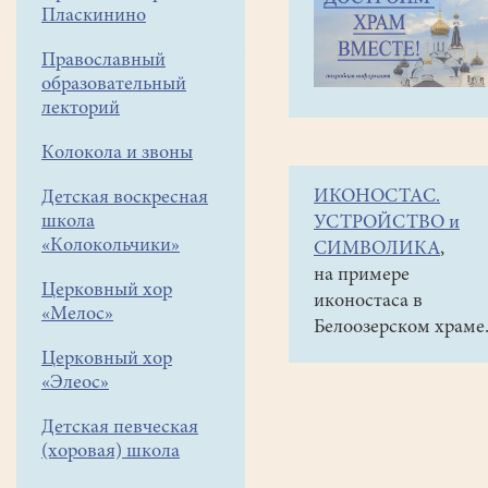
навигации
Объявления
Пласкинино
меню
и анонсы
Православный
Предлагаем
образовательный
вашему
лекторий
вниманию
Колокола и звоны
видеофильмы
ИКОНОСТАС.
Детская воскресная
о
школа
УСТРОЙСТВО и
трезвости
«Колокольчики»
СИМВОЛИКА
,
на примере
Предлагаем
Церковный хор
иконостаса в
вашему
«Мелос»
Белоозерском храме
вниманию
Церковный хор
видеофильмы
«Элеос»
о
трезвости.
Детская певческая
Показательный
(хоровая) школа
курс