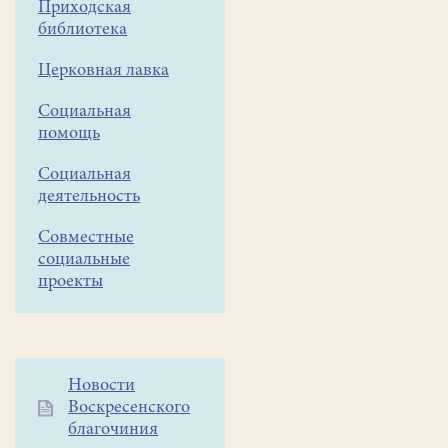
«Уроки
Приходская
Трезвости»
библиотека
для
Церковная лавка
старшеклассников;
сделанный
Социальная
профессионально,
помощь
он
будет
Социальная
одинаково
деятельность
интересен
Совместные
и
социальные
полезен
проекты
не
только
подросткам,
но
Дополнительное
Новости
и
Воскресенского
меню
взрослым,
благочиния
1
смотрится