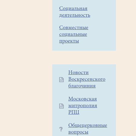
Социальная
деятельность
Совместные
социальные
проекты
Дополнительное
Новости
Воскресенского
меню
благочиния
1
Московская
митрополия
РПЦ
Общецерковные
вопросы