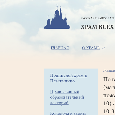
Перейти
к
основному
РУССКАЯ ПРАВОСЛАВН
содержанию
ХРАМ ВСЕХ
Основная
ГЛАВНАЯ
О ХРАМЕ
навигация
Главна
Стр
Боковое
Приписной храм в
нав
По в
Пласкинино
меню
(мал
Православный
пожа
образовательный
лекторий
10) 
10-3
Колокола и звоны