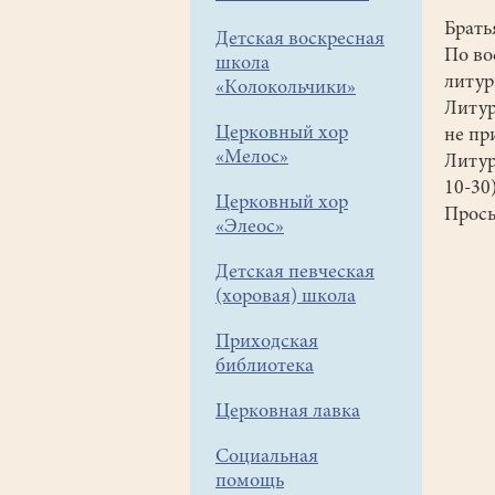
Брать
Детская воскресная
По во
школа
литур
«Колокольчики»
Литур
Церковный хор
не пр
«Мелос»
Литур
10-30
Церковный хор
Прось
«Элеос»
Детская певческая
(хоровая) школа
Приходская
библиотека
Церковная лавка
Социальная
помощь