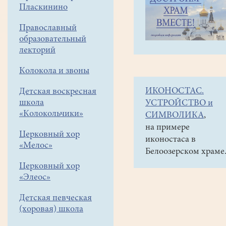
навигации
Объявления
Пласкинино
меню
и анонсы
Православный
Мощи
образовательный
святителя
лекторий
Спиридона
Колокола и звоны
Тримифунтского
ИКОНОСТАС.
Детская воскресная
в
школа
УСТРОЙСТВО и
Москве
«Колокольчики»
СИМВОЛИКА
,
с
на примере
Церковный хор
иконостаса в
22.09.18
«Мелос»
Белоозерском храме
по
Церковный хор
14.10.18
«Элеос»
Детская певческая
С
(хоровая) школа
22