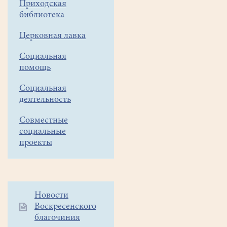
сентября
Приходская
библиотека
до
14
Церковная лавка
октября
доступ
Социальная
к
помощь
мощам
святителя
Социальная
деятельность
Спиридона
Тримифунтского
Совместные
будет
социальные
открыт
проекты
ежедневно
в
Храме
Христа
Дополнительное
Новости
Спасителя
Воскресенского
меню
с
благочиния
1
8.00