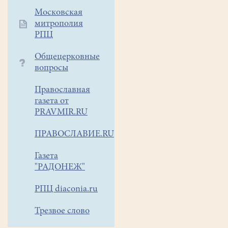
до
Московская
20.00
митрополия
Информация
РПЦ
для
паломников.
Общецерковные
вопросы
Православная
газета от
PRAVMIR.RU
ПРАВОСЛАВИЕ.RU
Газета
"РАДОНЕЖ"
РПЦ diaconia.ru
Трезвое слово