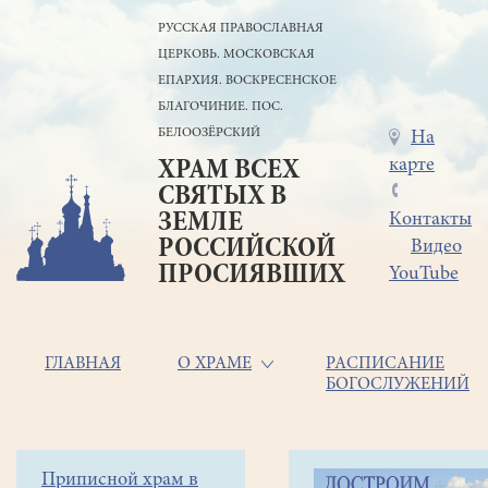
Перейти
РУССКАЯ ПРАВОСЛАВНАЯ
к
ЦЕРКОВЬ. МОСКОВСКАЯ
основному
содержанию
ЕПАРХИЯ. ВОСКРЕСЕНСКОЕ
БЛАГОЧИНИЕ. ПОС.
БЕЛООЗЁРСКИЙ
Меню
На
карте
ХРАМ ВСЕХ
в
СВЯТЫХ В
шапке
ЗЕМЛЕ
Контакты
РОССИЙСКОЙ
Видео
ПРОСИЯВШИХ
YouTube
Основная
ГЛАВНАЯ
О ХРАМЕ
РАСПИСАНИЕ
БОГОСЛУЖЕНИЙ
навигация
Главная
Строка
Боковое
Приписной храм в